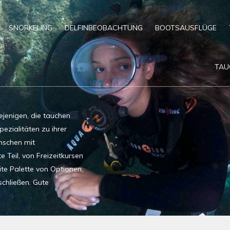
SNORKELING
DELFINBEOBACHTUNG
BOOTSAUSFLÜGE
TAU
ejenigen, die tauchen
pezialitäten zu ihrer
nschen mit
 Teil, von Freizeitkursen
ite Palette von Optionen,
chließen. Gute