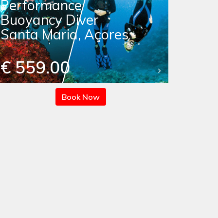
Performance
Buoyancy Diver
Santa Maria, Açores
€ 559.00
Book Now