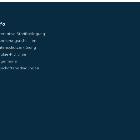
nfo
ternative Streitbeilegung
ornierungsrichtlinien
tenschutzerklärung
okie-Richtlinie
lgemeine
schäftsbedingungen