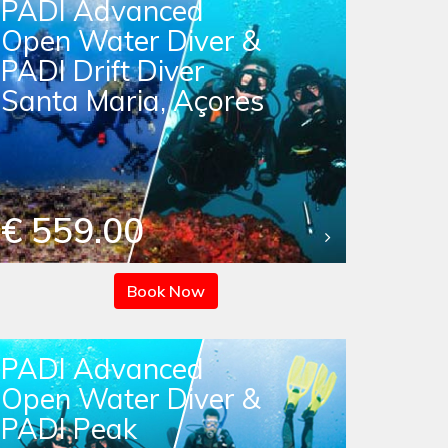
PADI Advanced
Open Water Diver &
PADI Drift Diver
Santa Maria, Açores
€ 559.00
Book Now
PADI Advanced
Open Water Diver &
PADI Peak