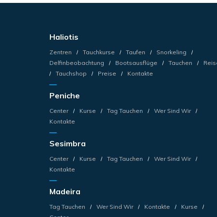
Haliotis
Zentren
Tauchkurse
Taufen
Snorkeling
Delfinbeobachtung
Bootsausflüge
Tauchen
Reis
Tauchshop
Preise
Kontakte
Peniche
Center
Kurse
Tag Tauchen
Wer Sind Wir
Kontakte
Sesimbra
Center
Kurse
Tag Tauchen
Wer Sind Wir
Kontakte
Madeira
Tag Tauchen
Wer Sind Wir
Kontakte
Kurse