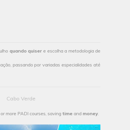
gulho
quando quiser
e escolha a metodologia de
iação, passando por variadas especialidades até
Cabo Verde
 or more PADI courses, saving
time
and
money
.