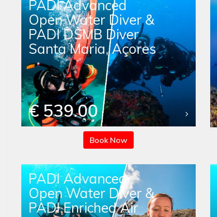
PADI Advanced
Open Water Diver &
PADI DSMB Diver
Santa Maria, Açores
€ 539.00
Book Now
PADI Advanced
Open Water Diver &
PADI Enriched Air