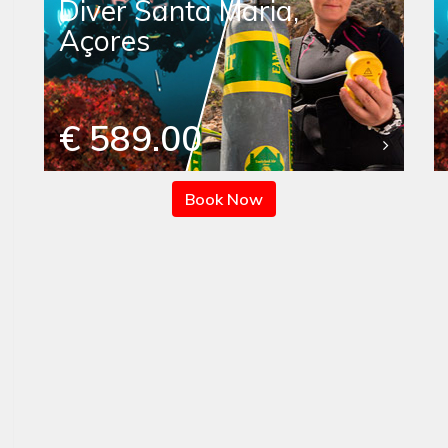
Diver Santa Maria,
Açores
€ 589.00
Book Now