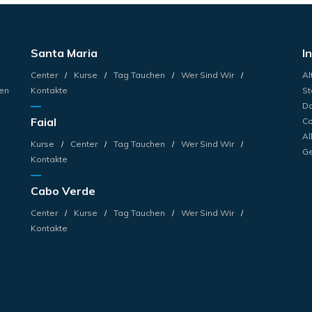
Santa Maria
I
Center
Kurse
Tag Tauchen
Wer Sind Wir
Al
en
Kontakte
St
Da
Faial
Co
Al
Kurse
Center
Tag Tauchen
Wer Sind Wir
Ge
Kontakte
Cabo Verde
Center
Kurse
Tag Tauchen
Wer Sind Wir
Kontakte