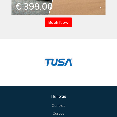
€ 399.00
Book Now
Haliotis
Centros
Cursos