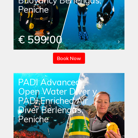
Buoyancy Berlengas,
Peniche
€ 599.00
Book Now
PADI Advanced
Open Water Diver y
PADI Enriched Air
Diver Berlengas,
Peniche