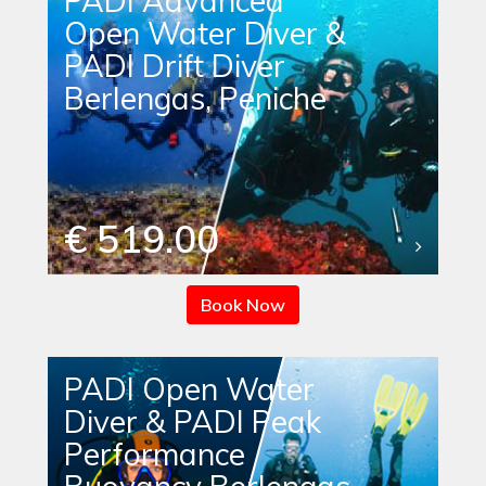
PADI Advanced
Open Water Diver &
PADI Drift Diver
Berlengas, Peniche
€ 519.00
Book Now
PADI Open Water
Diver & PADI Peak
Performance