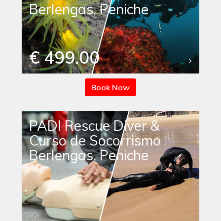
Berlengas, Peniche
€ 499.00
Book Now
PADI Rescue Diver &
Curso de Socorrismo
Berlengas, Peniche