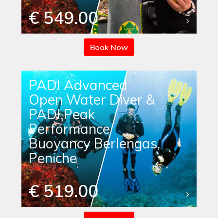
€ 549.00
Book Now
PADI Advanced
Open Water Diver &
PADI Peak
Performance
Buoyancy Berlengas,
Peniche
€ 519.00