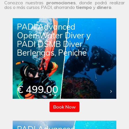
Conozca nuestras
promociones
, donde podrá realizar
dos o más cursos PADI, ahorrando
tiempo
y
dinero
.
PADI Advanced
Open Water Diver y
PADI DSMB Diver
Berlengas, Peniche
€ 499.00
Book Now