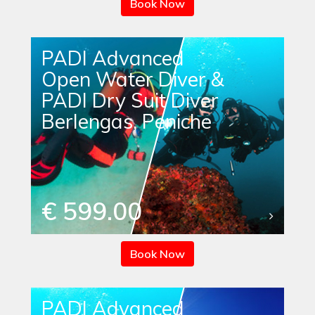
Book Now
PADI Advanced
Open Water Diver &
PADI Dry Suit Diver
Berlengas, Peniche
€ 599.00
Book Now
PADI Advanced