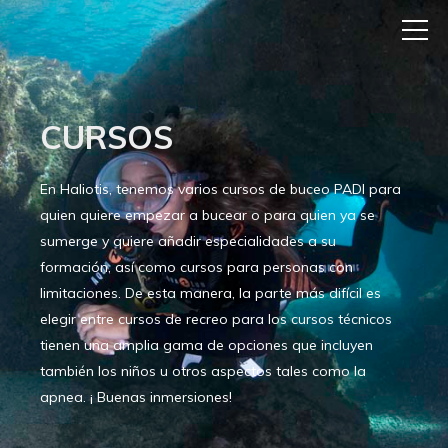
CURSOS
En Haliotis, tenemos varios cursos de buceo PADI para
quien quiere empezar a bucear o para quien ya se
sumerge y quiere añadir especialidades a su
formación, así como cursos para personas con
limitaciones. De esta manera, la parte más difícil es
elegir entre cursos de recreo para los cursos técnicos
tienen una amplia gama de opciones que incluyen
también los niños u otros aspectos tales como la
apnea. ¡ Buenas inmersiones!