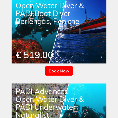
Open Water Diver &
PADI Boat Diver
Berlengas, Peniche
€ 519.00
Book Now
PADI Advanced
Open Water Diver &
PADI Underwater
Naturalist