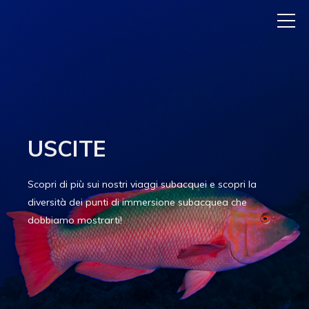
USCITE
Scopri di più sui nostri viaggi subacquei e scopri la
diversità dei punti di immersione subacquea che
dobbiamo mostrarti!