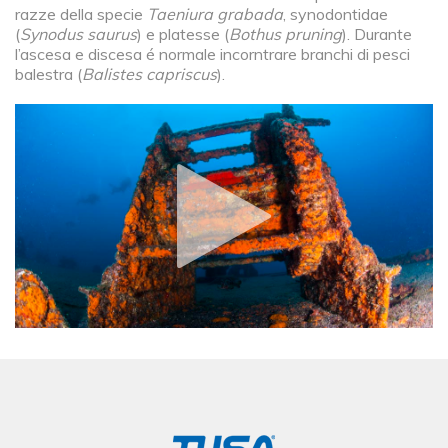
razze della specie
Taeniura grabada
, synodontidae
(
Synodus saurus
) e platesse (
Bothus pruning
). Durante
l’ascesa e discesa é normale incorntrare branchi di pesci
balestra (
Balistes capriscus
).