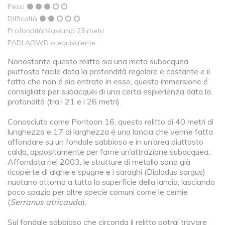
Pesci
Difficoltà
Profondità Massima 25 metri
PADI AOWD o equivalente
Nonostante questo relitto sia una meta subacquea
piuttosto facile data la profondità regolare e costante e il
fatto che non é sia entrate in esso, questa immersione é
consigliata per subacquei di una certa espierienza data la
profondità (tra i 21 e i 26 metri).
Conosciuto come Pontoon 16, questo relitto di 40 metri di
lunghezza e 17 di larghezza é una lancia che venne fatta
affondare su un fondale sabbioso e in un’area piuttosto
calda, appositamente per farne un’attrazione subacquea.
Affondata nel 2003, le strutture di metallo sono già
ricoperte di alghe e spugne e i saraghi (Diplodus sargus)
nuotano attorno a tutta la superficie della lancia, lasciando
poco spazio per altre specie comuni come le cernie
(
Serranus atricauda
).
Sul fondale sabbioso che circonda il relitto potrai trovare