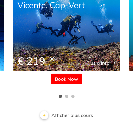
Vicente, Cap-Vert
€ 219
00
Plus d'info
Book Now
Afficher plus cours