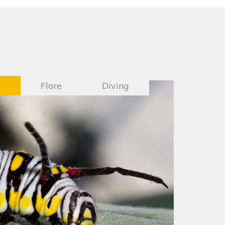
e
Flore
Diving