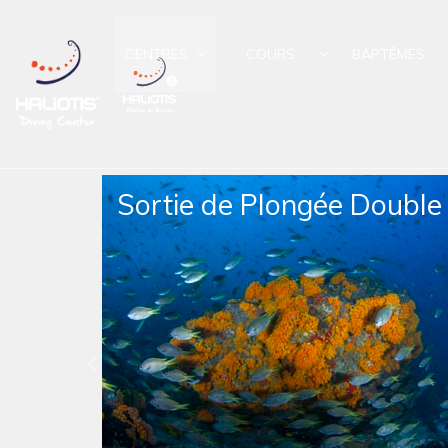
CENTRES
COURS
BAPTÊMES
uble
Sortie de Plongée en
Apnée Double