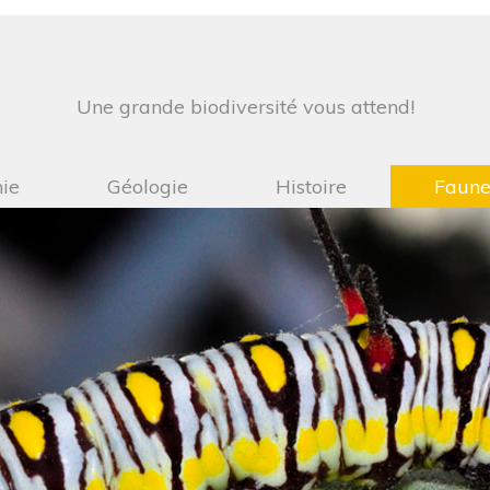
Une grande biodiversité vous attend!
ie
Géologie
Histoire
Faun