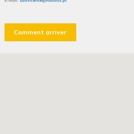
E-mail:
saovicente@haliotis.pt
Comment arriver