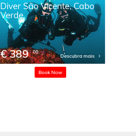
Diver São Vicente, Cabo
São 
Verde
€ 389
€ 
00
Descubra mais
Book Now