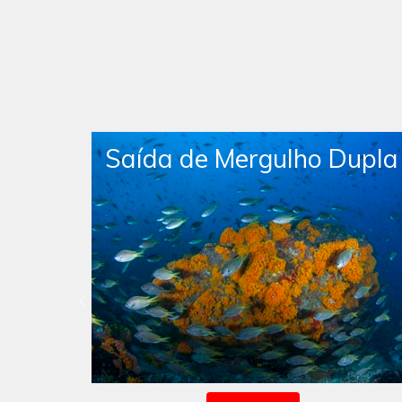
lho Dupla
Saída de Mergulho L
a
Dupla