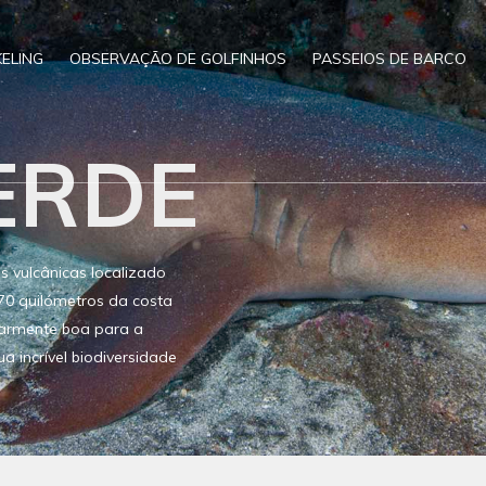
ELING
OBSERVAÇÃO DE GOLFINHOS
PASSEIOS DE BARCO
ERDE
 vulcânicas localizado
570 quilómetros da costa
ularmente boa para a
 incrível biodiversidade