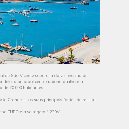
l de São Vicente separa-a da vizinha ilha de
delo, o principal centro urbano da ilha e a
a de 70.000 habitantes.
to Grande ― as suas principais fontes de receita.
tipo EURO e a voltagem é 220V.