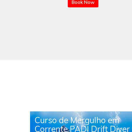
Book Now
Curso de Mergulho em
ão
Corrente PADI Drift Diver