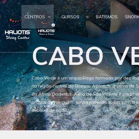
CENTROS
CURSOS
BATISMOS
SNORK
CABO V
Cabo Verde é um arquipélago formado por dez ilhas
na região central do Oceano Atlântico, a cerca de 
da África Ocidental. A ilha de São Vicente é partic
prática de mergulho, surpreendendo todos com a sua
debaixo de água.