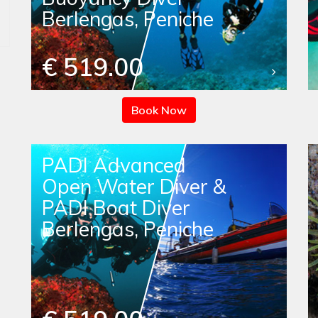
Berlengas, Peniche
€ 519.00
Book Now
PADI Advanced
Open Water Diver &
PADI Boat Diver
Berlengas, Peniche