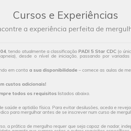
Cursos e Experiências
contre a experiência perfeita de mergul
004
, tendo atualmente a classificação
PADI 5 Star CDC
(o úni
(apneia), desde o nível de iniciação, passando por variadas 
endo em conta
a sua disponibilidade
– comece as aulas de mer
m custos adicionais!
mpre todos os requisitos
listados abaixo.
 saúde e aptidão física. Para evitar desilusões, aceda e revej
ico para mergulhar antes de se inscrever num curso de mergul
rso, a prática de mergulho requer que seja capaz de nadar, ind
dato garantir que cumpre estes e outros requisitos específicos, 