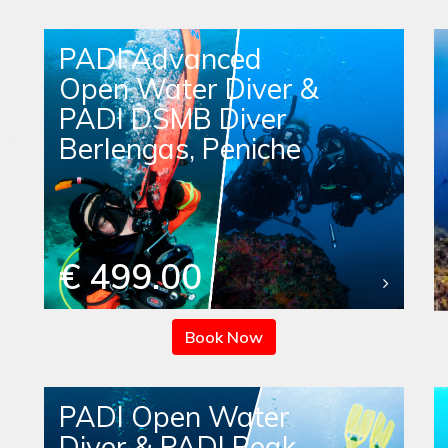
PADI Advanced
Open Water Diver &
PADI DSMB Diver
Berlengas, Peniche
€ 499.00
Book Now
PADI Open Water
Diver & PADI Peak