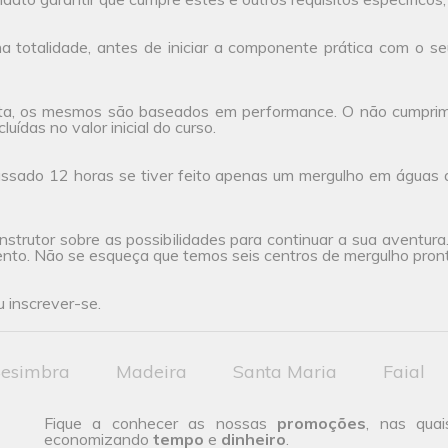
 totalidade, antes de iniciar a componente prática com o seu
ta, os mesmos são baseados em performance. O não cumprimen
uídas no valor inicial do curso.
ssado 12 horas se tiver feito apenas um mergulho em águas 
nstrutor sobre as possibilidades para continuar a sua aventur
ento. Não se esqueça que temos seis centros de mergulho pront
 inscrever-se.
esimbra
Madeira
Santa Maria
Faial
Fique a conhecer as nossas
promoções
, nas quai
economizando
tempo
e
dinheiro
.