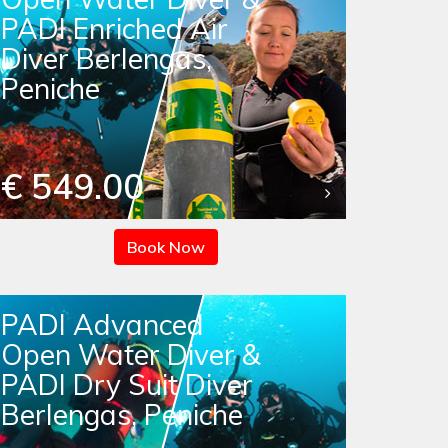
PADI Enriched Air
Diver Berlengas,
Peniche
€ 549.00
Book Now
PADI Advanced
Open Water Diver &
PADI Dry Suit Diver
Berlengas, Peniche