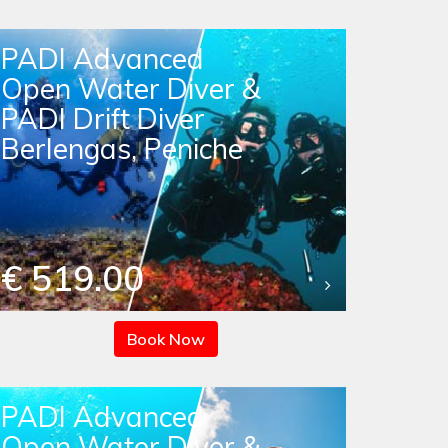
PADI Advanced
Open Water Diver &
PADI Drift Diver
Berlengas, Peniche
€ 519.00
Book Now
PADI Advanced
Open Water Diver &