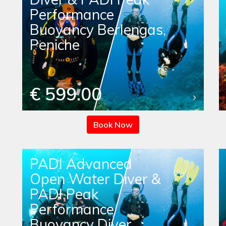
Performance
Buoyancy Berlengas,
Peniche
€ 599.00
Book Now
PADI Advanced
Open Water Diver &
PADI Peak
Performance
Buoyancy Diver