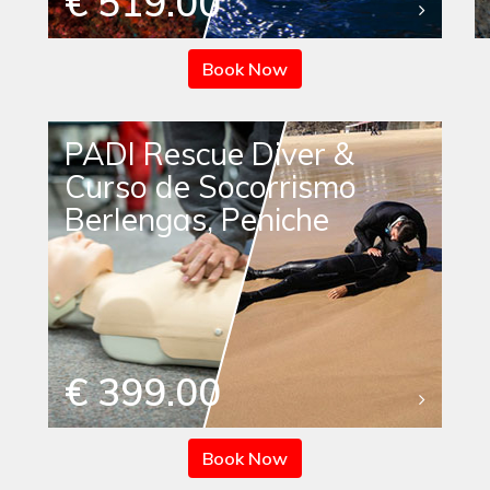
€ 519.00
Book Now
PADI Rescue Diver &
Curso de Socorrismo
Berlengas, Peniche
€ 399.00
Book Now