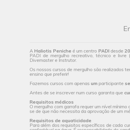
En
A
Haliotis Peniche
é um centro
PADI
desde
2
PADI de mergulho recreativo, técnico e livre 
Divemaster e Instrutor.
Os nossos cursos de mergulho são realizados t
ensino que preferir!
Fazemos cursos com apenas
um
participante
se
Antes de se inscrever num curso garanta que
cu
Requisitos médicos
O mergulho com garrafa requer um nível mínimo de
se de que não necessita da aprovação de um méd
Requisitos de aquaticidade
Para além dos requisitos específicos de cada cu
confortável na água. É responsabilidade do candi