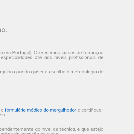
ho.
co em Portugal). Oferecemos cursos de formação
especialidades até aos níveis profissionais de
gulho quando quiser e escolha a metodologia de
a o
formulário médico do mergulhador
e certifique-
ho.
ependentemente do nível de técnica, e que esteja
antes da inscrição no curso.