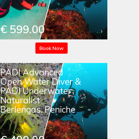
€ 599.00
Book Now
PADI Advanced
Open Water Diver &
PADI Underwater
Naturalist
Berlengas, Peniche