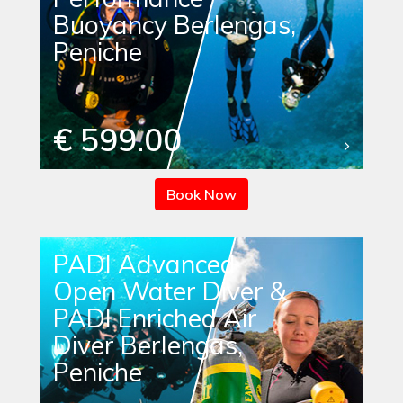
Buoyancy Berlengas,
Peniche
€ 599.00
Book Now
PADI Advanced
Open Water Diver &
PADI Enriched Air
Diver Berlengas,
Peniche