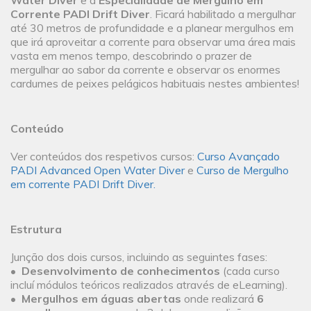
Water Diver
e a
Especialidade de Mergulho em
Corrente PADI Drift Diver
. Ficará habilitado a mergulhar
até 30 metros de profundidade e a planear mergulhos em
que irá aproveitar a corrente para observar uma área mais
vasta em menos tempo, descobrindo o prazer de
mergulhar ao sabor da corrente e observar os enormes
cardumes de peixes pelágicos habituais nestes ambientes!
Conteúdo
Ver conteúdos dos respetivos cursos:
Curso Avançado
PADI Advanced Open Water Diver
e
Curso de Mergulho
em corrente PADI Drift Diver.
Estrutura
Junção dos dois cursos, incluindo as seguintes fases:
•
Desenvolvimento de conhecimentos
(cada curso
incluí módulos teóricos realizados através de eLearning).
•
Mergulhos em águas abertas
onde realizará
6