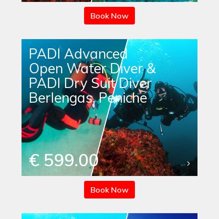
Book Now
PADI Advanced
Open Water Diver &
PADI Dry Suit Diver
Berlengas, Peniche
€ 599.00
Book Now