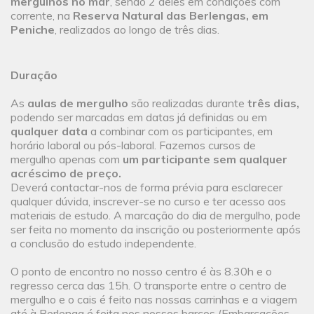
mergulhos no mar
, sendo 2 deles em condições com
corrente, na
Reserva Natural das Berlengas, em
Peniche
, realizados ao longo de três dias.
Duração
As
aulas de mergulho
são realizadas durante
três dias,
podendo ser marcadas em datas já definidas ou em
qualquer data
a combinar com os participantes, em
horário laboral ou pós-laboral. Fazemos cursos de
mergulho apenas com
um participante sem qualquer
acréscimo de preço.
Deverá contactar-nos de forma prévia para esclarecer
qualquer dúvida, inscrever-se no curso e ter acesso aos
materiais de estudo. A marcação do dia de mergulho, pode
ser feita no momento da inscrição ou posteriormente após
a conclusão do estudo independente.
O ponto de encontro no nosso centro é às 8.30h e o
regresso cerca das 15h. O transporte entre o centro de
mergulho e o cais é feito nas nossas carrinhas e a viagem
até à Berlenga é feita nos nossos barcos (Embarcações