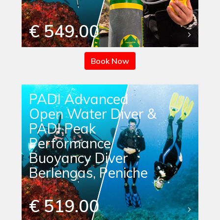
€ 549.00
Book Now
PADI Advanced
Open Water Diver &
PADI Peak
Performance
Buoyancy Diver
Berlengas, Peniche
€ 519.00