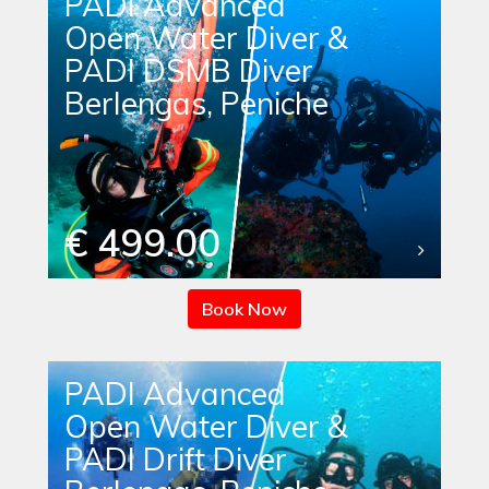
PADI Advanced
Open Water Diver &
PADI DSMB Diver
Berlengas, Peniche
€ 499.00
Book Now
PADI Advanced
Open Water Diver &
PADI Drift Diver