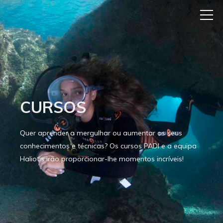
CURSOS
Quer aprender a mergulhar ou aumentar os seus
conhecimentos e técnicas? Os cursos PADI e a equipa
Haliotis irão proporcionar-lhe momentos incríveis!