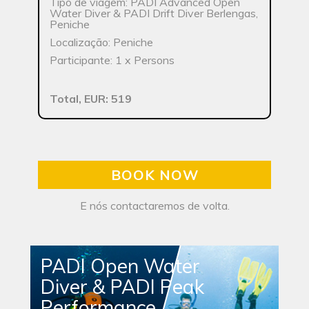
Tipo de viagem: PADI Advanced Open
Water Diver & PADI Drift Diver Berlengas,
Peniche
Localização: Peniche
Participante: 1 x Persons
Total, EUR: 519
BOOK NOW
E nós contactaremos de volta.
PADI Open Water
Diver & PADI Peak
Performance