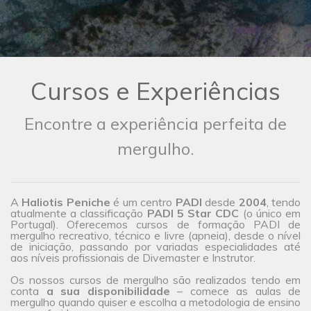
Cursos e Experiências
Encontre a experiência perfeita de
mergulho.
A
Haliotis Peniche
é um centro
PADI
desde
2004
, tendo
atualmente a classificação
PADI 5 Star CDC
(o único em
Portugal). Oferecemos cursos de formação PADI de
mergulho recreativo, técnico e livre (apneia), desde o nível
de iniciação, passando por variadas especialidades até
aos níveis profissionais de Divemaster e Instrutor.
Os nossos cursos de mergulho são realizados tendo em
conta
a sua disponibilidade
– comece as aulas de
mergulho quando quiser e escolha a metodologia de ensino