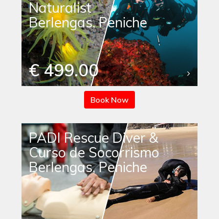
Naturalist
Berlengas, Peniche
€ 499.00
Book Now
PADI Rescue Diver &
Curso de Socorrismo
Berlengas, Peniche