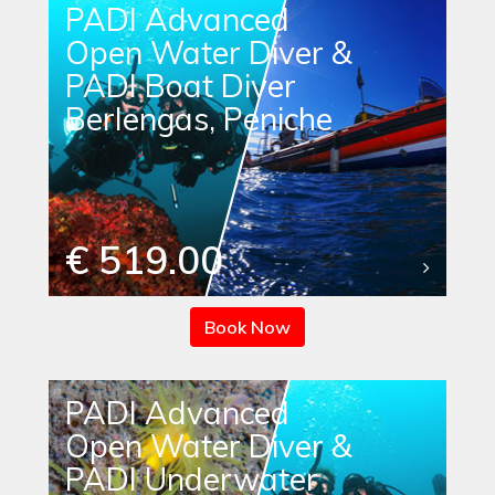
PADI Advanced
Open Water Diver &
PADI Boat Diver
Berlengas, Peniche
€ 519.00
Book Now
PADI Advanced
Open Water Diver &
PADI Underwater