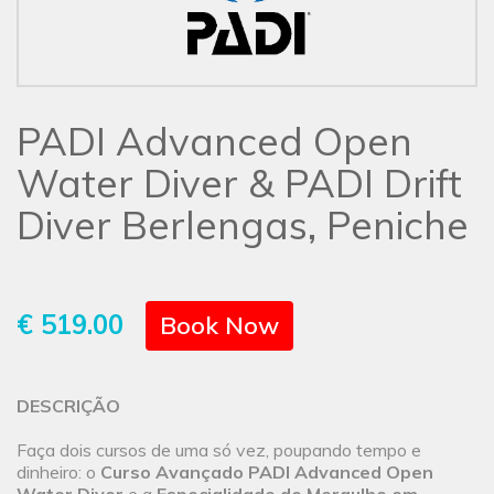
PADI Advanced Open
Water Diver & PADI Drift
Diver Berlengas, Peniche
€ 519.00
Book Now
DESCRIÇÃO
Faça dois cursos de uma só vez, poupando tempo e
dinheiro: o
Curso Avançado PADI Advanced Open