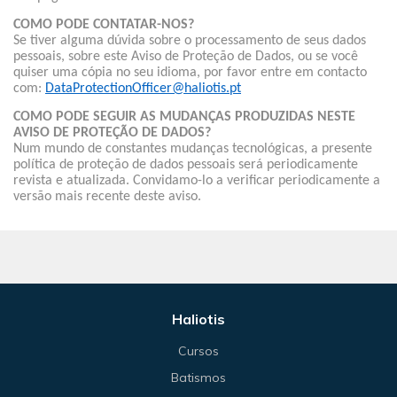
COMO PODE CONTATAR-NOS?
Se tiver alguma dúvida sobre o processamento de seus dados
pessoais, sobre este Aviso de Proteção de Dados, ou se você
quiser uma cópia no seu idioma, por favor entre em contacto
com:
DataProtectionOfficer@haliotis.pt
COMO PODE SEGUIR AS MUDANÇAS PRODUZIDAS NESTE
AVISO DE PROTEÇÃO DE DADOS?
Num mundo de constantes mudanças tecnológicas, a presente
política de proteção de dados pessoais será periodicamente
revista e atualizada. Convidamo-lo a verificar periodicamente a
versão mais recente deste aviso.
Haliotis
Cursos
Batismos