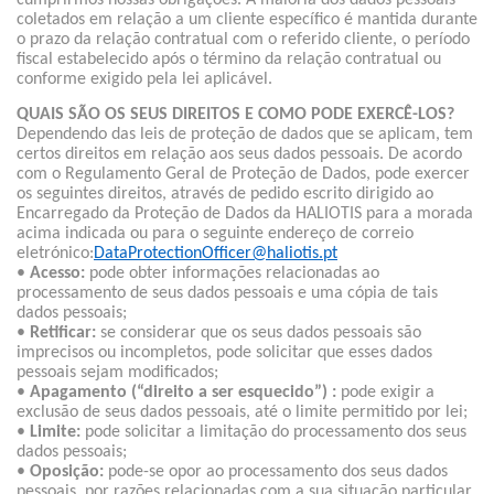
cumprirmos nossas obrigações. A maioria dos dados pessoais
coletados em relação a um cliente específico é mantida durante
o prazo da relação contratual com o referido cliente, o período
fiscal estabelecido após o término da relação contratual ou
conforme exigido pela lei aplicável.
QUAIS SÃO OS SEUS DIREITOS E COMO PODE EXERCÊ-LOS?
Dependendo das leis de proteção de dados que se aplicam, tem
certos direitos em relação aos seus dados pessoais. De acordo
com o Regulamento Geral de Proteção de Dados, pode exercer
os seguintes direitos, através de pedido escrito dirigido ao
Encarregado da Proteção de Dados da HALIOTIS para a morada
acima indicada ou para o seguinte endereço de correio
eletrónico:
DataProtectionOfficer@haliotis.pt
•
Acesso:
pode obter informações relacionadas ao
processamento de seus dados pessoais e uma cópia de tais
dados pessoais;
•
Retificar:
se considerar que os seus dados pessoais são
imprecisos ou incompletos, pode solicitar que esses dados
pessoais sejam modificados;
•
Apagamento (“direito a ser esquecido”) :
pode exigir a
exclusão de seus dados pessoais, até o limite permitido por lei;
•
Limite:
pode solicitar a limitação do processamento dos seus
dados pessoais;
•
Oposição:
pode-se opor ao processamento dos seus dados
pessoais, por razões relacionadas com a sua situação particular.