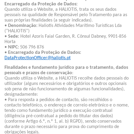
Encarregado da Proteção de Dados:
Quando utiliza o Website, a HALIOTIS, trata os seus dados
pessoais na qualidade de Responsável pelo Tratamento para as
suas próprias finalidades (a seguir indicadas).
•
Denominação:
Haliotis Atividades Marítimo Turísticas Lda
(“HALIOTIS”)
•
Sede:
Hotel Azoris Faial Garden, R. Cônsul Dabney, 9901-856
Horta
•
NIPC:
506 796 876
•
Encarregado da Proteção de Dados:
DataProtectionOfficer@haliotis.pt
Finalidades e fundamento jurídico para o tratamento, dados
pessoais e prazos de conservação
:
Quando utiliza o Website, a HALIOTIS recolhe dados pessoais do
utilizador (alguns necessários e obrigatórios e outros opcionais
sob pena de não funcionamento de algumas funcionalidades),
designadamente:
• Para resposta a pedidos de contacto, são recolhidos o
contacto telefónico, o endereço de correio eletrónico e o nome,
tendo como fundamento jurídico a execução contratual
(diligência pré-contratual a pedido do titular dos dados)
(conforme Artigo 6.º, n.º 1, al. b) RGPD), sendo conservados
durante o prazo necessário para prova do cumprimento de
obrigações legais.