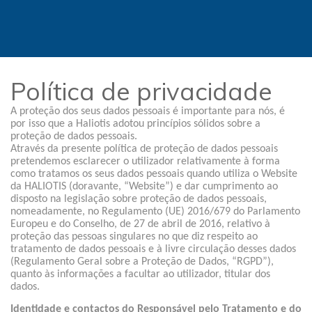
Política de privacidade
A proteção dos seus dados pessoais é importante para nós, é
por isso que a Haliotis adotou princípios sólidos sobre a
proteção de dados pessoais.
Através da presente política de proteção de dados pessoais
pretendemos esclarecer o utilizador relativamente à forma
como tratamos os seus dados pessoais quando utiliza o Website
da HALIOTIS (doravante, “Website”) e dar cumprimento ao
disposto na legislação sobre proteção de dados pessoais,
nomeadamente, no Regulamento (UE) 2016/679 do Parlamento
Europeu e do Conselho, de 27 de abril de 2016, relativo à
proteção das pessoas singulares no que diz respeito ao
tratamento de dados pessoais e à livre circulação desses dados
(Regulamento Geral sobre a Proteção de Dados, “RGPD”),
quanto às informações a facultar ao utilizador, titular dos
dados.
Identidade e contactos do Responsável pelo Tratamento e do