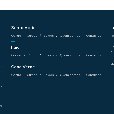
Santa Maria
I
Centro
Cursos
Saídas
Quem somos
Contactos
Te
Po
Faial
Po
Po
Cursos
Centro
Saídas
Quem somos
Contactos
Re
Li
Cabo Verde
os
Centro
Cursos
Saídas
Quem somos
Contactos
os
ro