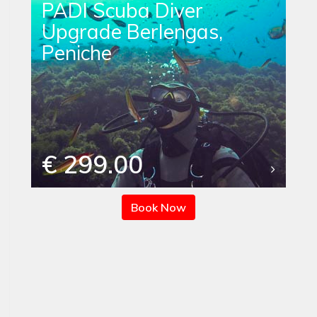
PADI Scuba Diver
Upgrade Berlengas,
Peniche
€ 299.00
Book Now