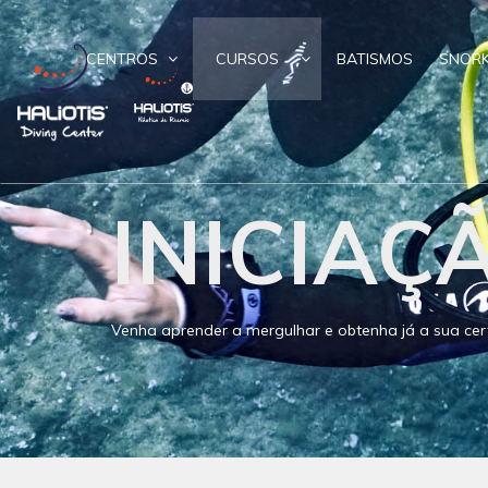
CENTROS
CURSOS
BATISMOS
SNORK
INICIAÇ
Venha aprender a mergulhar e obtenha já a sua cert