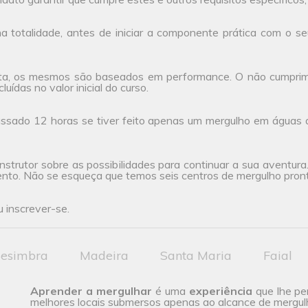
 totalidade, antes de iniciar a componente prática com o seu
ta, os mesmos são baseados em performance. O não cumprimen
uídas no valor inicial do curso.
ssado 12 horas se tiver feito apenas um mergulho em águas 
nstrutor sobre as possibilidades para continuar a sua aventur
ento. Não se esqueça que temos seis centros de mergulho pront
 inscrever-se.
esimbra
Madeira
Santa Maria
Faial
Aprender a mergulhar
é uma
experiência
que lhe per
melhores locais submersos apenas ao alcance de mergul