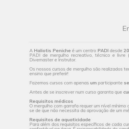
En
A
Haliotis Peniche
é um centro
PADI
desde
2
PADI de mergulho recreativo, técnico e livre 
Divemaster e Instrutor.
Os nossos cursos de mergulho são realizados t
ensino que preferir!
Fazemos cursos com apenas
um
participante
se
Antes de se inscrever num curso garanta que
cu
Requisitos médicos
O mergulho com garrafa requer um nível mínimo de
se de que não necessita da aprovação de um méd
Requisitos de aquaticidade
Para além dos requisitos específicos de cada cu
confortável na água. É responsabilidade do candi