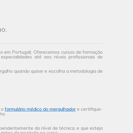
ho.
co em Portugal). Oferecemos cursos de formação
especialidades até aos níveis profissionais de
gulho quando quiser e escolha a metodologia de
a o
formulário médico do mergulhador
e certifique-
ho.
ependentemente do nível de técnica, e que esteja
antes da inscrição no curso.