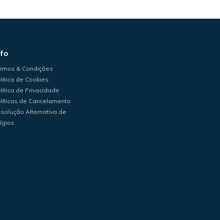
nfo
rmos & Condições
litica de Cookies
litica de Privacidade
líticas de Cancelamento
solução Alternativa de
tígios