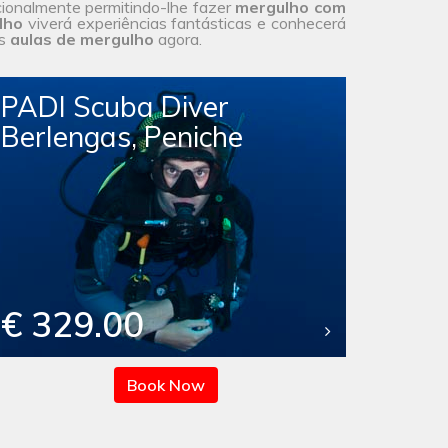
ionalmente permitindo-lhe fazer
mergulho com
lho
viverá experiências fantásticas e conhecerá
as
aulas de mergulho
agora.
PADI Scuba Diver
Berlengas, Peniche
€ 329.00
Book Now