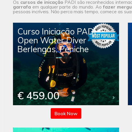
Os
cursos de inicação
PADI são reconhecidos internac
garrafa
em qualquer parte do mundo. Ao
fazer mergu
pessoas incríveis. Não perca mais tempo, comece as su
Curso Iniciação PADI
Open Water Diver
Berlengas, Peniche
€ 459.00
Book Now