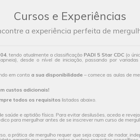
Cursos e Experiências
contre a experiência perfeita de mergul
004
, tendo atualmente a classificação
PADI 5 Star CDC
(o úni
(apneia), desde o nível de iniciação, passando por variadas 
endo em conta
a sua disponibilidade
– comece as aulas de mer
m custos adicionais!
mpre todos os requisitos
listados abaixo.
 saúde e aptidão física. Para evitar desilusões, aceda e revej
ico para mergulhar antes de se inscrever num curso de mergul
rso, a prática de mergulho requer que seja capaz de nadar, ind
dato garantir que cumpre estes e outros requisitos específicos, 