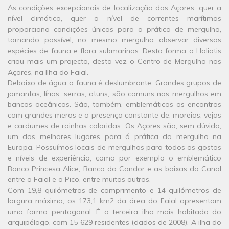
As condições excepcionais de localização dos Açores, quer a
nível climático, quer a nível de correntes marítimas
proporciona condições únicas para a prática de mergulho,
tornando possível, no mesmo mergulho observar diversas
espécies de fauna e flora submarinas. Desta forma a Haliotis
criou mais um projecto, desta vez o Centro de Mergulho nos
Açores, na Ilha do Faial.
Debaixo de água a fauna é deslumbrante. Grandes grupos de
jamantas, lírios, serras, atuns, são comuns nos mergulhos em
bancos oceânicos. São, também, emblemáticos os encontros
com grandes meros e a presença constante de, moreias, vejas
e cardumes de rainhas coloridas. Os Açores são, sem dúvida,
um dos melhores lugares para á prática do mergulho na
Europa. Possuímos locais de mergulhos para todos os gostos
e níveis de experiência, como por exemplo o emblemático
Banco Princesa Alice, Banco do Condor e as baixas do Canal
entre o Faial e o Pico, entre muitos outros.
Com 19,8 quilómetros de comprimento e 14 quilómetros de
largura máxima, os 173,1 km2 da área do Faial apresentam
uma forma pentagonal. É a terceira ilha mais habitada do
arquipélago, com 15 629 residentes (dados de 2008). A ilha do