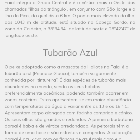
Faial integra o Grupo Central e é o vértice mais a Oeste das
chamadas “ilhas do triângulo”, em conjunto com São Jorge e a
ilha do Pico, da qual dista 6 km. O ponto mais elevado da ilha,
aos 1043 m de altitude, está situado no Cabeço Gordo, na
zona da Caldeira, a 38°34’34’’ de latitude norte e 28°42’47’’ de
longitude oeste.
​Tubarão Azul
O peixe adoptado como a mascote da Haliotis no Faial é o
tubarão azul (Prionace Glauca), também vulgarmente
conhecida por “tintureira”. É das espécies de tubarão mais
abundantes no mundo, sendo os seus hábitos
preferencialmente oceânicos, podendo também ocorrer em
zonas costeiras. Estas apresentam-se em maior abundância
com temperaturas da água a variar entre os 13 e os 18 ° C.
Apresentam corpo alongado com focinho comprido e cónico.
Os seus olhos são grandes e redondos. A primeira barbatana
dorsal é baixa e de vértice arredondado. As peitorais têm a
forma de uma foice e são estreitas e compridas. A coloração
dorsal é azul-viva com os flancos de azul mais claro e o