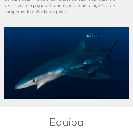
ventre esbranquiçado. É uma espécie que atinge 4 m de
comprimento e 205 kg de peso.
Equipa