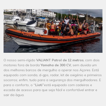
O nosso semi-rígido
VALIANT Patrol de 12 metros
, com dois
motores fora de borda
Yamaha de 300 CV,
sem duvida um
dos melhores barcos de mergulho a operar nos Açores. Está
equipado com sonda, d-gps, radar, kit de oxigénio e primeiros
socorros; enfim, tudo para a segurança dos mergulhadores. E
para o conforto, o
“Lioti”
está equipado com cadeiras e
escada de acesso para que seja fácil e confortável entrar e
sair da àgua.