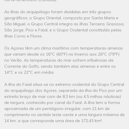
As ilhas do arquipélago foram divididas em três grupos
geográficos: o Grupo Oriental, composto por Santa Maria e
São Miguel, o Grupo Central integra as ilhas Terceira, Graciosa,
São Jorge, Pico e Faial, e o Grupo Ocidental constituído pelas
ilhas Corvo e Flores.
Os Açores têm um clima marítimo com temperaturas amenas
que variam desde os 16ºC (60ºF) no Inverno aos 26ºC (79ºF)
no Verão. As temperaturas do mar sofrem influências da
Corrente do Golfo, sendo também elas amenas e entre os
14ºC e os 22ºC em média.
A ilha do Faial situa-se no extremo ocidental do Grupo Central
do arquipélago dos Açores, separada da ilha do Pico por um
estreito braço de mar com de 8,3 km (ou 4,5 milhas náuticas)
de largura, conhecido por canal do Faial. A ilha tem a forma
aproximada de um pentágono irregular, com 21 km de
comprimento no sentido leste-oeste e uma largura máxima de
14 km, a que corresponde uma área de 172,43 km².