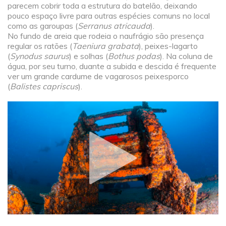
parecem cobrir toda a estrutura do batelão, deixando
pouco espaço livre para outras espécies comuns no local
como as garoupas (
Serranus atricauda
).
No fundo de areia que rodeia o naufrágio são presença
regular os ratões (
Taeniura grabata
), peixes-lagarto
(
Synodus saurus
) e solhas (
Bothus podas
). Na coluna de
água, por seu turno, duante a subida e descida é frequente
ver um grande cardume de vagarosos peixesporco
(
Balistes capriscus
).