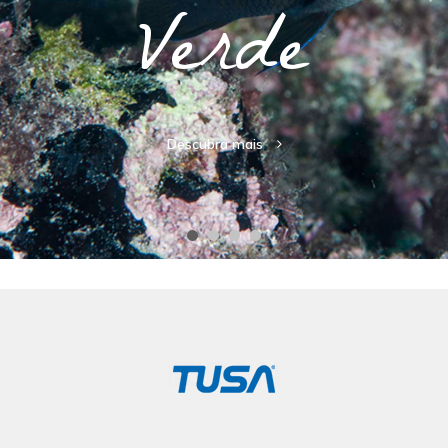
Verde
Raja Ampat
Indonésia
biodiversidade marinha do
planeta
1.400
75%
Datas: 12/02/2027 a 23/02/2027
Liveaboard
Descubra mais
Brothers, Daedalus and
Elphinstone
Trilogia de Ouro
Datas: 10/10/2026 a
17/10/2026**