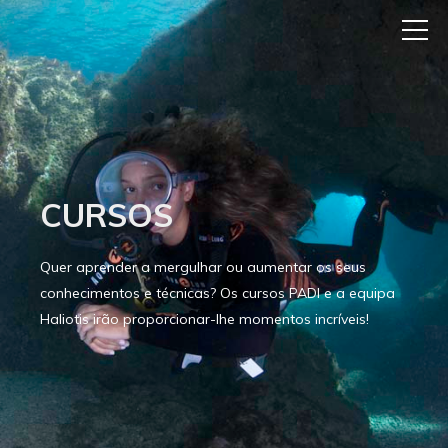
CURSOS
Quer aprender a mergulhar ou aumentar os seus
conhecimentos e técnicas? Os cursos PADI e a equipa
Haliotis irão proporcionar-lhe momentos incríveis!