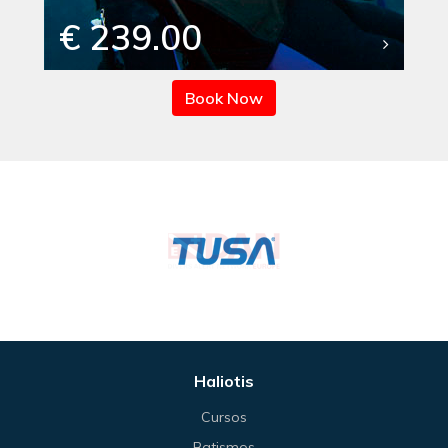
€ 239.00
Book Now
Haliotis
Cursos
Batismos