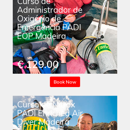
Curso de
Administrador de
Oxigénio de
Emergência PADI
EOP Madeira
€ 129.00
Book Now
Curso de Nitrox
PADI Enriched Air
Diver Madeira