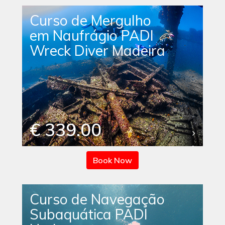
Curso de Mergulho
em Naufrágio PADI
Wreck Diver Madeira
€ 339.00
Book Now
Curso de Navegação
Subaquática PADI