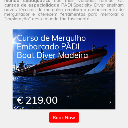
mundo subaquático
das mais variadas formas. Os
cursos de especialidade
PADI Specialty Diver ensinam
novas técnicas de mergulho, ampliam o conhecimento do
mergulhador e oferecem ferramentas para melhorar a
"exploração" deste mundo tão fascinante.
Curso de Mergulho
Embarcado PADI
Boat Diver Madeira
€ 219.00
Book Now