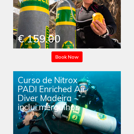
€ 159.00
Book Now
Curso de Nitrox
PADI Enriched Air
Diver Madeira -
inclui mergulhos