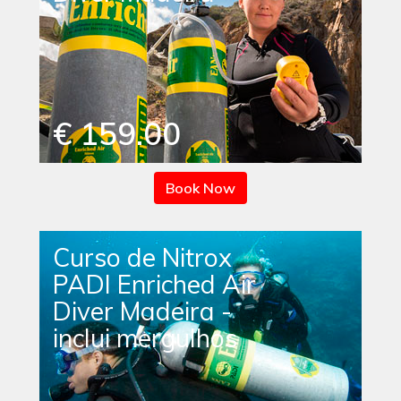
€ 159.00
Book Now
Curso de Nitrox
PADI Enriched Air
Diver Madeira -
inclui mergulhos