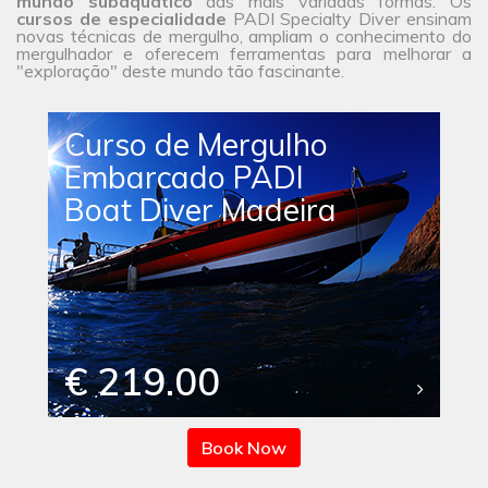
mundo subaquático
das mais variadas formas. Os
cursos de especialidade
PADI Specialty Diver ensinam
novas técnicas de mergulho, ampliam o conhecimento do
mergulhador e oferecem ferramentas para melhorar a
"exploração" deste mundo tão fascinante.
Curso de Mergulho
Embarcado PADI
Boat Diver Madeira
€ 219.00
Book Now