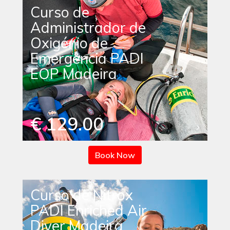
Curso de
Administrador de
Oxigénio de
Emergência PADI
EOP Madeira
€ 129.00
Book Now
Curso de Nitrox
PADI Enriched Air
Diver Madeira