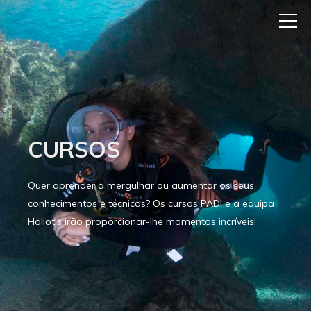
CURSOS
Quer aprender a mergulhar ou aumentar os seus
conhecimentos e técnicas? Os cursos PADI e a equipa
Haliotis irão proporcionar-lhe momentos incríveis!