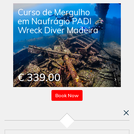
Curso de Mergulho
em Naufrágio PADI
Wreck Diver Madeira
€ 339.00
Book Now