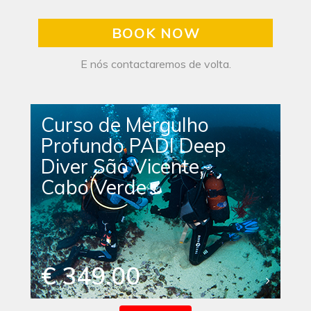
BOOK NOW
E nós contactaremos de volta.
Curso de Mergulho
Profundo PADI Deep
Diver São Vicente,
Cabo Verde
€ 349.00