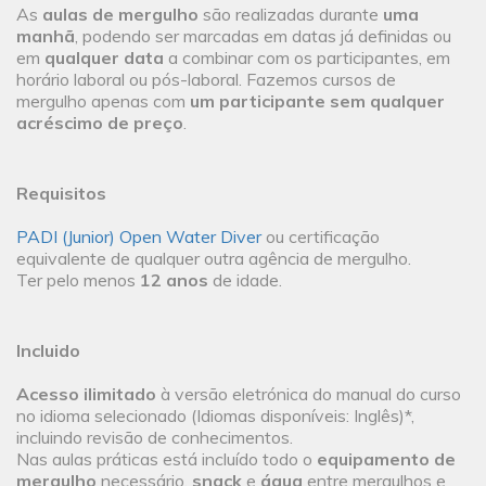
As
aulas de mergulho
são realizadas durante
uma
manhã
, podendo ser marcadas em datas já definidas ou
em
qualquer data
a combinar com os participantes, em
horário laboral ou pós-laboral. Fazemos cursos de
mergulho apenas com
um participante sem qualquer
acréscimo de preço
.
Requisitos
PADI (Junior) Open Water Diver
ou certificação
equivalente de qualquer outra agência de mergulho.
Ter pelo menos
12 anos
de idade.
Incluido
Acesso ilimitado
à versão eletrónica do manual do curso
no idioma selecionado (Idiomas disponíveis: Inglês)*,
incluindo revisão de conhecimentos.
Nas aulas práticas está incluído todo o
equipamento de
mergulho
necessário,
snack
e
água
entre mergulhos e