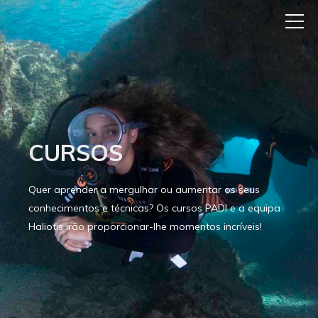
CURSOS
Quer aprender a mergulhar ou aumentar os seus
conhecimentos e técnicas? Os cursos PADI e a equipa
Haliotis irão proporcionar-lhe momentos incríveis!