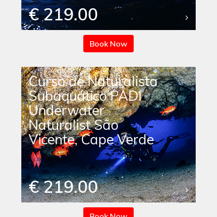
€ 219.00
Book Now
Curso de Naturalista
Subaquático PADI
Underwater
Naturalist São
Vicente, Cape Verde
€ 219.00
Book Now