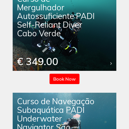
Mergulhador
Autossuficiente PADI
Self-Reliant Diver
Cabo Verde
€ 349.00
Book Now
Curso de Navegação
Subaquática PADI
Underwater
Navigator São