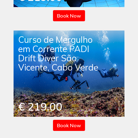
Book Now
Curso de Mergulho
em Corrente PADI
Drift Diver São
Vicente, Cabo Verde
€ 219.00
Book Now