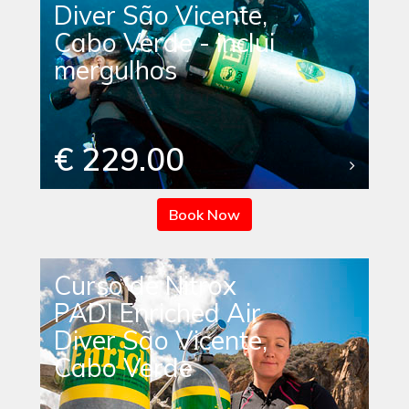
Diver São Vicente,
Cabo Verde - inclui
mergulhos
€ 229.00
Book Now
Curso de Nitrox
PADI Enriched Air
Diver São Vicente,
Cabo Verde