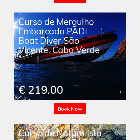
Curso de Mergulho
Embarcado PADI
Boat Diver São
Vicente, Cabo Verde
€ 219.00
Book Now
Curso de Naturalista