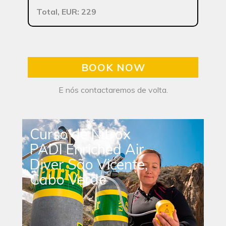
Total, EUR: 229
BOOK NOW
E nós contactaremos de volta.
Curso de Nitrox
PADI Enriched Air
Diver São Vicente,
Cabo Verde