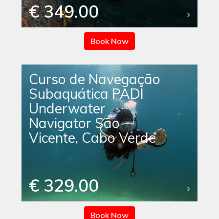
€ 349.00
Book Now
Curso de Navegação
Subaquática PADI
Underwater
Navigator São
Vicente, Cabo Verde
€ 329.00
Book Now