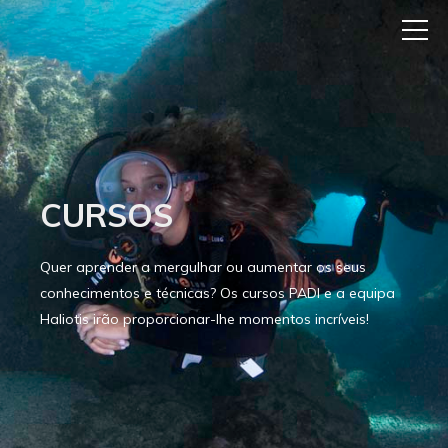
CURSOS
Quer aprender a mergulhar ou aumentar os seus
conhecimentos e técnicas? Os cursos PADI e a equipa
Haliotis irão proporcionar-lhe momentos incríveis!