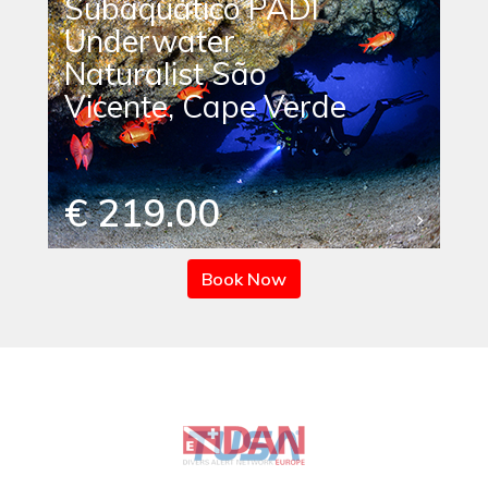
Subaquático PADI
Underwater
Naturalist São
Vicente, Cape Verde
€ 219.00
Book Now