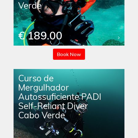
Verde
€ 189.00
Book Now
Curso de
Mergulhador
Autossuficiente PADI
Self-Reliant Diver
Cabo Verde