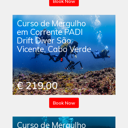
Book Now
Curso de Mergulho
em Corrente PADI
Drift Diver São
Vicente, Cabo Verde
€ 219.00
Book Now
Curso de Mergulho