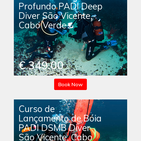
Profundo PADI Deep
Diver São Vicente,
Cabo Verde
€ 349.00
Book Now
Curso de
Lançamento de Bóia
PADI DSMB Diver
São Vicente, Cabo