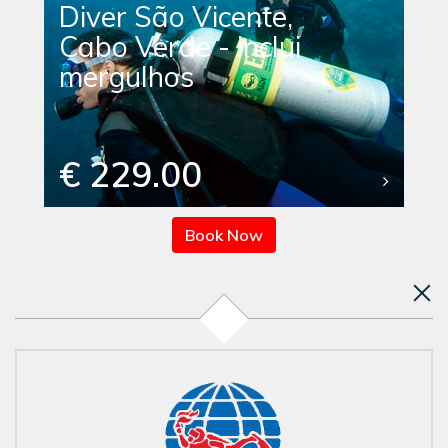
Diver São Vicente,
Cabo Verde - inclui
mergulhos
€ 229.00
Book Now