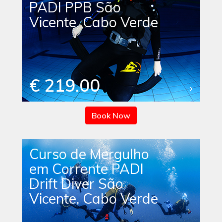
PADI PPB São
Vicente, Cabo Verde
€ 219.00
Book Now
Curso de Mergulho
em Corrente PADI
Drift Diver São
Vicente, Cabo Verde