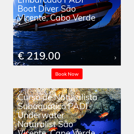
Boat Diver São
Vicente, Cabo Verde
€ 219.00
Book Now
Curso de Naturalista
Subaquático PADI
Underwater
Naturalist São
Vicente, Cape Verde