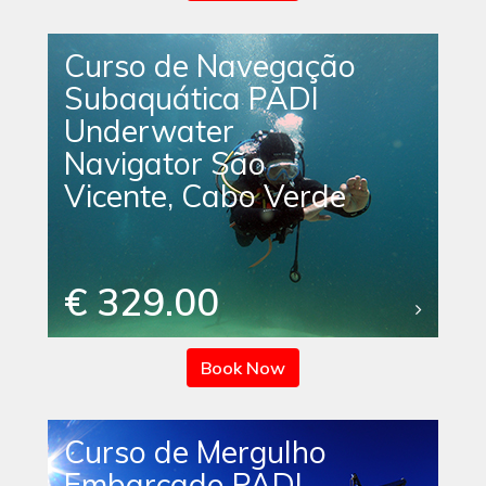
Curso de Navegação
Subaquática PADI
Underwater
Navigator São
Vicente, Cabo Verde
€ 329.00
Book Now
Curso de Mergulho
Embarcado PADI