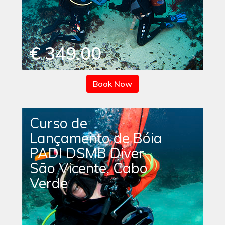
€ 349.00
Book Now
Curso de
Lançamento de Bóia
PADI DSMB Diver
São Vicente, Cabo
Verde