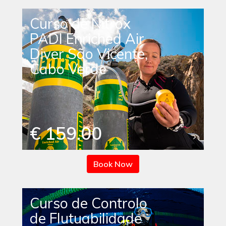
Curso de Nitrox
PADI Enriched Air
Diver São Vicente,
Cabo Verde
€ 159.00
Book Now
Curso de Controlo
de Flutuabilidade