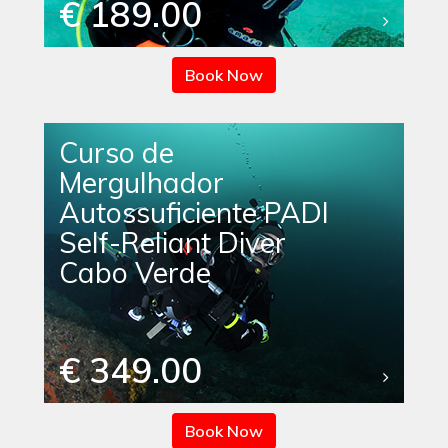
€ 189.00
Book Now
Curso de
Mergulhador
Autossuficiente PADI
Self-Reliant Diver
Cabo Verde
€ 349.00
Book Now