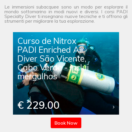
Le immersioni subacquee sono un modo per esplorare il
mondo sottomarino in modi nuovi e diversi. I corsi PADI
Specialty Diver ti insegnano nuove tecniche e ti offrono gli
strumenti per migliorare la tua esplorazione.
Curso de Nitrox
PADI Enriched Air
Diver São Vicente,
Cabo Verde - inclui
mergulhos
€ 229.00
Book Now