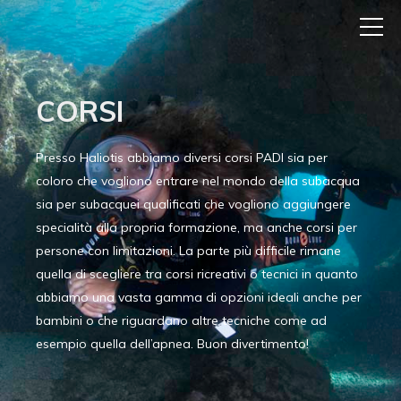
CORSI
Presso Haliotis abbiamo diversi corsi PADI sia per
coloro che vogliono entrare nel mondo della subacqua
sia per subacquei qualificati che vogliono aggiungere
specialità alla propria formazione, ma anche corsi per
persone con limitazioni. La parte più difficile rimane
quella di scegliere tra corsi ricreativi o tecnici in quanto
abbiamo una vasta gamma di opzioni ideali anche per
bambini o che riguardano altre tecniche come ad
esempio quella dell’apnea. Buon divertimento!