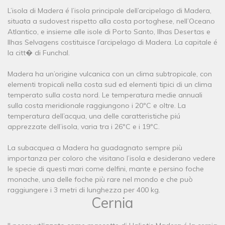
L’isola di Madera é l’isola principale dell’arcipelago di Madera,
situata a sudovest rispetto alla costa portoghese, nell’Oceano
Atlantico, e insieme alle isole di Porto Santo, Ilhas Desertas e
Ilhas Selvagens costituisce l’arcipelago di Madera. La capitale é
la citt� di Funchal.
Madera ha un’origine vulcanica con un clima subtropicale, con
elementi tropicali nella costa sud ed elementi tipici di un clima
temperato sulla costa nord. Le temperatura medie annuali
sulla costa meridionale raggiungono i 20ºC e oltre. La
temperatura dell’acqua, una delle caratteristiche piú
apprezzate dell’isola, varia tra i 26ºC e i 19ºC.
La subacquea a Madera ha guadagnato sempre più
importanza per coloro che visitano l’isola e desiderano vedere
le specie di questi mari come delfini, mante e persino foche
monache, una delle foche più rare nel mondo e che può
raggiungere i 3 metri di lunghezza per 400 kg.
Cernia