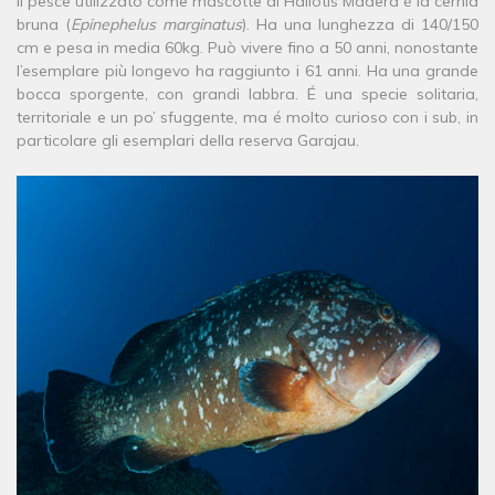
Il pesce utilizzato come mascotte di Haliotis Madera é la cernia
bruna (
Epinephelus marginatus
). Ha una lunghezza di 140/150
cm e pesa in media 60kg. Può vivere fino a 50 anni, nonostante
l’esemplare più longevo ha raggiunto i 61 anni. Ha una grande
bocca sporgente, con grandi labbra. É una specie solitaria,
territoriale e un po’ sfuggente, ma é molto curioso con i sub, in
particolare gli esemplari della reserva Garajau.