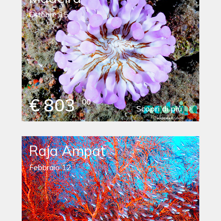
Ottobre 15
€ 803
00
Scopri di più
Raja Ampat
Febbraio 12