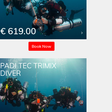
€ 619.00
Book Now
PADI TEC TRIMIX
DIVER