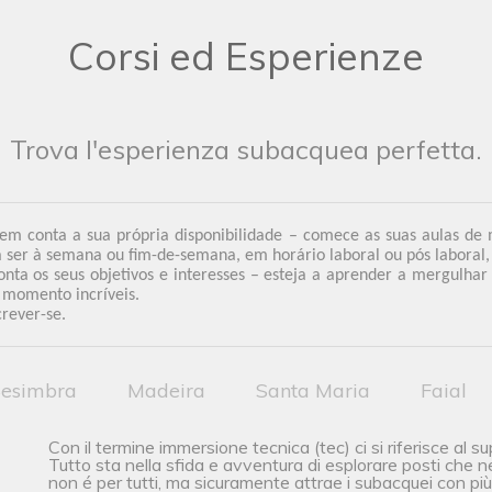
Corsi ed Esperienze
Trova l'esperienza subacquea perfetta.
 em conta a sua própria disponibilidade – comece as suas aulas de
ser à semana ou fim-de-semana, em horário laboral ou pós laboral, 
nta os seus objetivos e interesses – esteja a aprender a mergulhar
e momento incríveis.
crever-se.
esimbra
Madeira
Santa Maria
Faial
Con il termine immersione tecnica (tec) ci si riferisce al s
Tutto sta nella sfida e avventura di esplorare posti che 
non é per tutti, ma sicuramente attrae i subacquei con più 