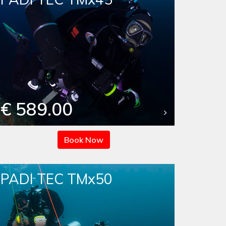
€ 589.00
Book Now
PADI TEC TMx50