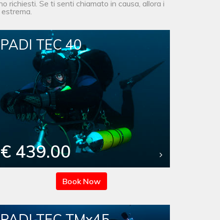
o richiesti. Se ti senti chiamato in causa, allora i
a estrema.
PADI TEC 40
€ 439.00
Book Now
PADI TEC TMx45