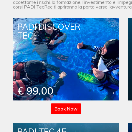
accettarne i rischi, la formazione, l’investimento e l’impegn
corsi PADI TecRec ti apriranno la porta verso l’avventur
PADI DISCOVER
TEC
€ 99.00
Book Now
PADI TEC 45