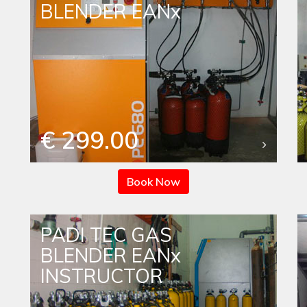
BLENDER EANx
€ 299.00
Book Now
PADI TEC GAS
BLENDER EANx
INSTRUCTOR