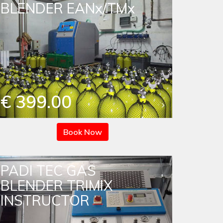
BLENDER EANx/TMx
€ 399.00
Book Now
PADI TEC GAS
BLENDER TRIMIX
INSTRUCTOR