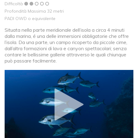
Difficoltà
Profondità Massima 32 metri
PADI OWD o equivalente
Situata nella parte meridionale dell’isola a circa 4 minuti
dalla marina, é una delle immersioni obbligatorie che offre
l’isola. Da una parte, un campo ricoperto da piccole cime,
dall’altra formazioni di lava e canyon spettacolari; senza
contare le bellissime gallerie attraverso le quali chiunque
può passare facilmente.