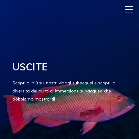
USCITE
Scopri di più sui nostri viaggi subacquei e scopri la
diversità dei punti di immersione subacquea che
dobbiamo mostrarti!