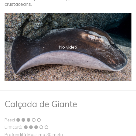
crustaceans.
No video
Calçada de Giante
Pesci
Difficoltà
Profondità Massima 30 metri