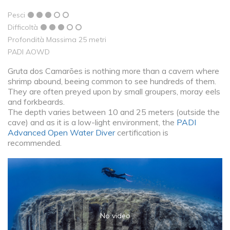
Pesci
Difficoltà
Profondità Massima 25 metri
PADI AOWD
Gruta dos Camarões is nothing more than a cavern where
shrimp abound, beeing common to see hundreds of them.
They are often preyed upon by small groupers, moray eels
and forkbeards.
The depth varies between 10 and 25 meters (outside the
cave) and as it is a low-light environment, the
PADI
Advanced Open Water Diver
certification is
recommended.
No video