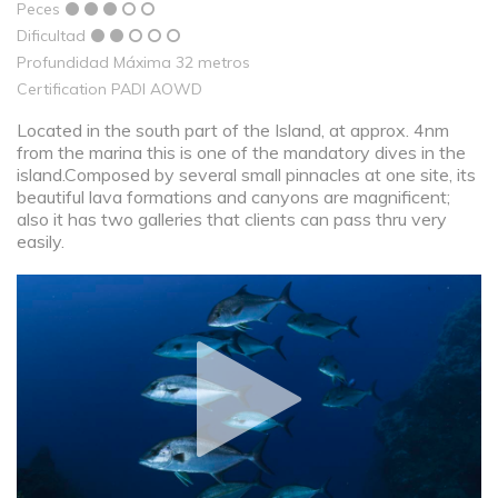
Peces
Dificultad
Profundidad Máxima 32 metros
Certification PADI AOWD
Located in the south part of the Island, at approx. 4nm
from the marina this is one of the mandatory dives in the
island.Composed by several small pinnacles at one site, its
beautiful lava formations and canyons are magnificent;
also it has two galleries that clients can pass thru very
easily.