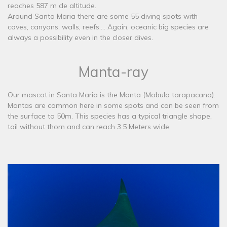
reaches 587 m de altitude.
Around Santa Maria there are some 55 diving spots with
caves, canyons, walls, reefs.... Again, oceanic big species are
always a possibility even in the closer dives.
Manta-ray
​Our mascot in Santa Maria is the Manta (Mobula tarapacana).
Mantas are common here in some spots and can be seen from
the surface to 50m. This species has a typical triangle shape,
tail without thorn and can reach 3.5 Meters wide.