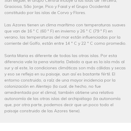
San Miguel, el Grupo Central incluye a las islas de Terceira,
Graciosa, São Jorge, Pico y Faial y el Grupo Occidental
constituido por las islas de Corvo y Flores.
Las Azores tienen un clima marítimo con temperaturas suaves
que van de 16 º C (60 º F) en invierno y 26 º C (79 º F) en
verano, las temperaturas del mar están influenciadas por la
corriente del Golfo, están entre 14 º C y 22 º C como promedio.
Santa Maria es diferente de todas las otras islas. Por esta
diferencia vale la pena visitarla. Debido a que es la isla más al
sur y al este, la condiciones climáticas son más cálidas y secas
y eso se refleja en su paisaje, aun así es bastante fértil. El
entorno construido, a raíz de una mayor incidencia por la
colonización en Alentejo (la cual, de hecho, no fue
amedrentada por el clima), también obtiene una relativa
autonomía de las otras islas del archipiélago (la autonomía
que, por otra parte, podemos decir que un poco todo el
paisaje construido de las Azores tiene).