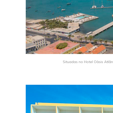
​Situadas no Hotel Oàsis Atlâ