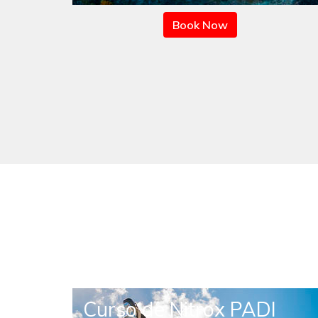
Book Now
o
Curso de Nitrox PADI