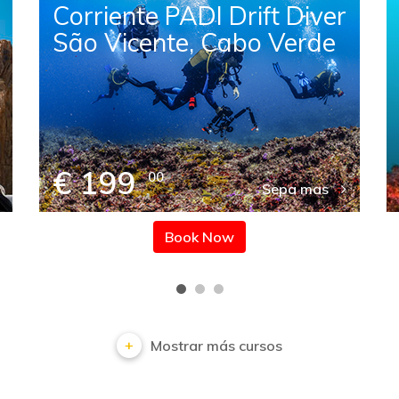
Corriente PADI Drift Diver
São Vicente, Cabo Verde
€ 199
00
Sepa mas
Book Now
Mostrar más cursos