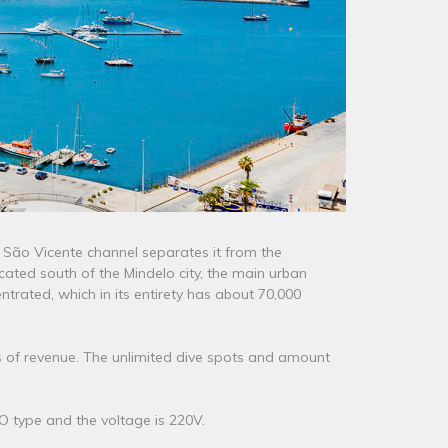
 São Vicente channel separates it from the
ocated south of the Mindelo city, the main urban
entrated, which in its entirety has about 70,000
ces of revenue. The unlimited dive spots and amount
O type and the voltage is 220V.