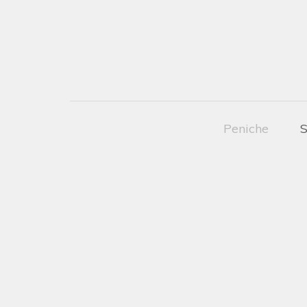
Peniche
S
SALIDA SIMPLE DE
BUCEO