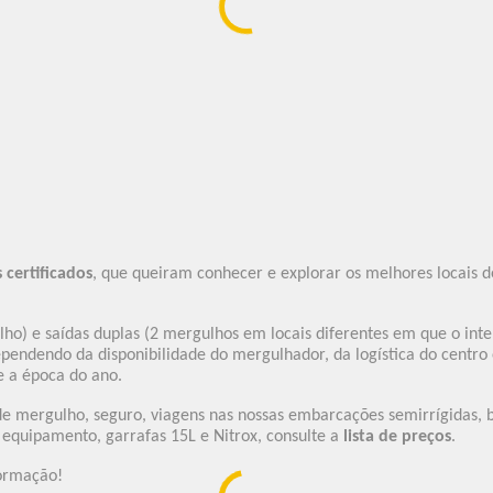
Sepa mas
Book Now
certificados
, que queiram conhecer e explorar os melhores locais
ho) e saídas duplas (2 mergulhos em locais diferentes em que o inte
dependendo da disponibilidade do mergulhador, da logística do cen
e a época do ano.
a de mergulho, seguro, viagens nas nossas embarcações semirrígidas, 
 equipamento, garrafas 15L e Nitrox, consulte a
lista de preços
.
ormação!