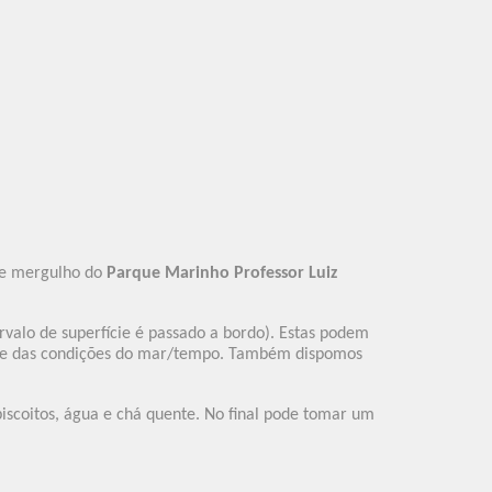
Sepa mas
Book Now
 de mergulho do
Parque Marinho Professor Luiz
rvalo de superfície é passado a bordo). Estas podem
tro e das condições do mar/tempo. Também dispomos
biscoitos, água e chá quente. No final pode tomar um