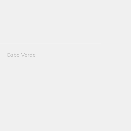
Cabo Verde
Single Dive Trip to
River Gurara