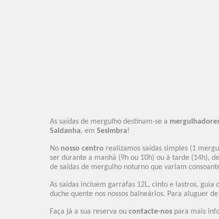
Sepa mas
Book Now
As saídas de mergulho destinam-se a
mergulhadores 
Saldanha
, em
Sesimbra
!
No
nosso centro
realizamos saídas simples (1 mergul
ser durante a manhã (9h ou 10h) ou à tarde (14h), 
de saídas de mergulho noturno que variam consoant
As saídas incluem garrafas 12L, cinto e lastros, gui
duche quente nos nossos balneários. Para aluguer de
Faça já a sua reserva ou
contacte-nos
para mais inf