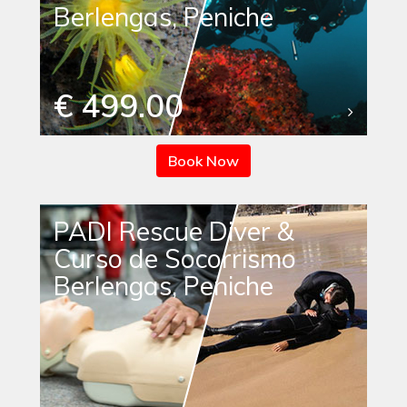
Berlengas, Peniche
€ 499.00
Book Now
PADI Rescue Diver &
Curso de Socorrismo
Berlengas, Peniche