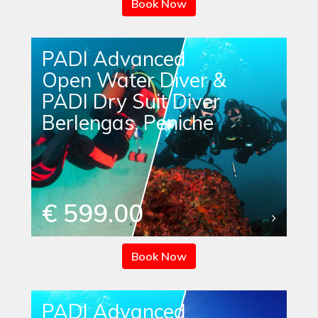
Book Now
PADI Advanced
Open Water Diver &
PADI Dry Suit Diver
Berlengas, Peniche
€ 599.00
Book Now
PADI Advanced