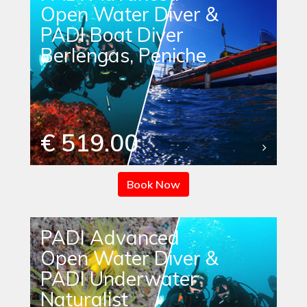
Open Water Diver &
PADI Boat Diver
Berlengas, Peniche
€ 519.00
Book Now
PADI Advanced
Open Water Diver &
PADI Underwater
Naturalist