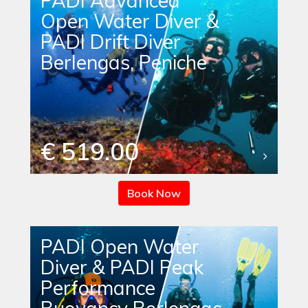
PADI Advanced
Open Water Diver &
PADI Drift Diver
Berlengas, Peniche
€ 519.00
Book Now
PADI Open Water
Diver & PADI Peak
Performance