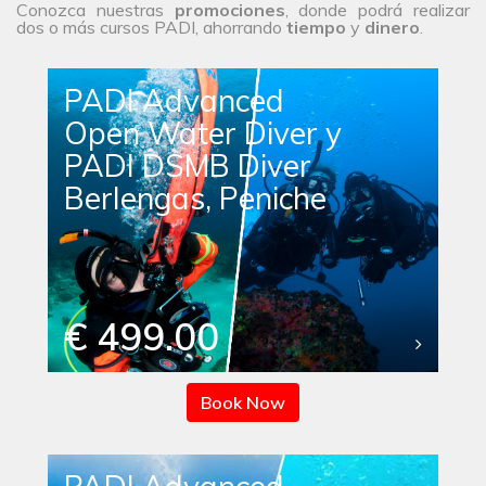
Conozca nuestras
promociones
, donde podrá realizar
dos o más cursos PADI, ahorrando
tiempo
y
dinero
.
PADI Advanced
Open Water Diver y
PADI DSMB Diver
Berlengas, Peniche
€ 499.00
Book Now