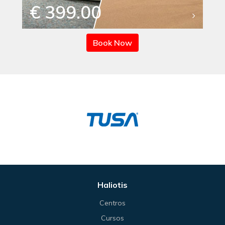
€ 399.00
Book Now
Haliotis
Centros
Cursos