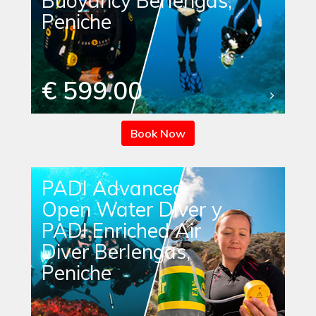
Buoyancy Berlengas,
Peniche
€ 599.00
Book Now
PADI Advanced
Open Water Diver y
PADI Enriched Air
Diver Berlengas,
Peniche