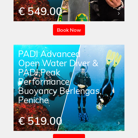
€ 549.00
Book Now
PADI Advanced
Open Water Diver &
PADI Peak
Performance
Buoyancy Berlengas,
Peniche
€ 519.00