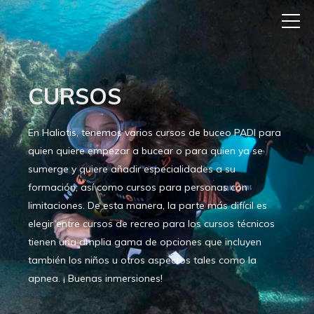
CURSOS
En Haliotis, tenemos varios cursos de buceo PADI para
quien quiere empezar a bucear o para quien ya se
sumerge y quiere añadir especialidades a su
formación, así como cursos para personas con
limitaciones. De esta manera, la parte más difícil es
elegir entre cursos de recreo para los cursos técnicos
tienen una amplia gama de opciones que incluyen
también los niños u otros aspectos tales como la
apnea. ¡ Buenas inmersiones!