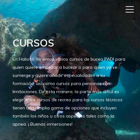
CURSOS
En Haliotis, tenemos varios cursos de buceo PADI para
quien quiere empezar a bucear o para quien ya se
sumerge y quiere añadir especialidades a su
formación, así como cursos para personas con
limitaciones. De esta manera, la parte más difícil es
elegir entre cursos de recreo para los cursos técnicos
tienen una amplia gama de opciones que incluyen
también los niños u otros aspectos tales como la
apnea. ¡ Buenas inmersiones!