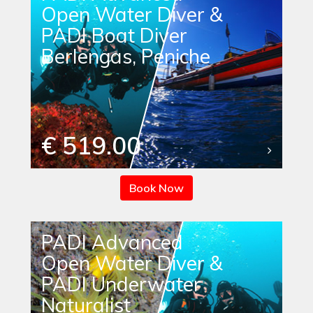
Open Water Diver &
PADI Boat Diver
Berlengas, Peniche
€ 519.00
Book Now
PADI Advanced
Open Water Diver &
PADI Underwater
Naturalist