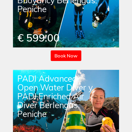
Buoyancy Berlengas,
Peniche
€ 599.00
Book Now
PADI Advanced
Open Water Diver y
PADI Enriched Air
Diver Berlengas,
Peniche