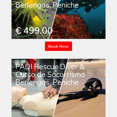
Berlengas, Peniche
€ 499.00
Book Now
PADI Rescue Diver &
Curso de Socorrismo
Berlengas, Peniche