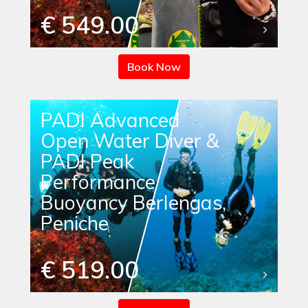
€ 549.00
Book Now
PADI Advanced
Open Water Diver &
PADI Peak
Performance
Buoyancy Berlengas,
Peniche
€ 519.00