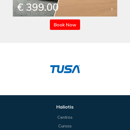
€ 399.00
Book Now
Haliotis
Centros
Cursos