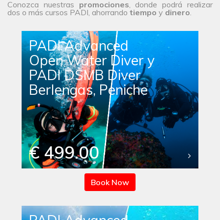
Conozca nuestras
promociones
, donde podrá realizar
dos o más cursos PADI, ahorrando
tiempo
y
dinero
.
PADI Advanced
Open Water Diver y
PADI DSMB Diver
Berlengas, Peniche
€ 499.00
Book Now