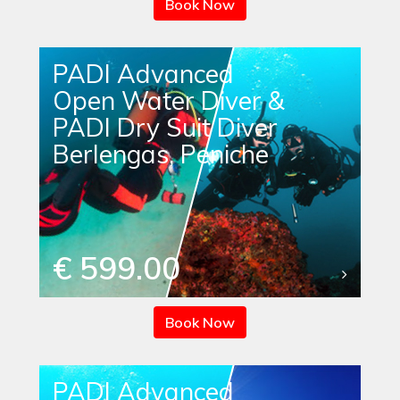
Book Now
PADI Advanced
Open Water Diver &
PADI Dry Suit Diver
Berlengas, Peniche
€ 599.00
Book Now
PADI Advanced