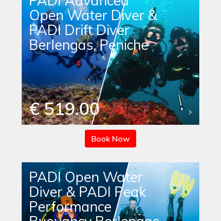
PADI Advanced
Open Water Diver &
PADI Drift Diver
Berlengas, Peniche
€ 519.00
Book Now
PADI Open Water
Diver & PADI Peak
Performance