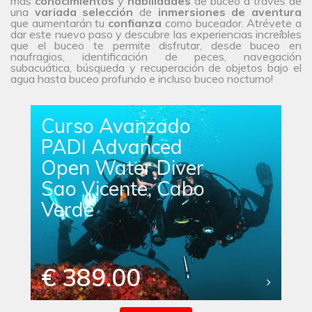
más
conocimientos
y
habilidades
de buceo a través de
una
variada selección
de
inmersiones de aventura
que aumentarán tu
confianza
como buceador. Atrévete a
dar este nuevo paso y descubre las experiencias increíbles
que el buceo te permite disfrutar, desde buceo en
naufragios, identificación de peces, navegación
subacuática, búsqueda y recuperación de objetos bajo el
agua hasta buceo profundo e incluso buceo nocturno!
Curso Avanzado
PADI Advanced
Open Water Diver
Sao Vicente, Cabo
Verde
€ 389.00