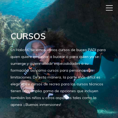
CURSOS
En Haliotis, tenemos varios cursos de buceo PADI para
quien quiere empezar a bucear o para quien ya se
sumerge y quiere añadir especialidades a su
formación, así como cursos para personas con
limitaciones. De esta manera, la parte más difícil es
elegir entre cursos de recreo para los cursos técnicos
tienen una amplia gama de opciones que incluyen
también los niños u otros aspectos tales como la
apnea. ¡ Buenas inmersiones!