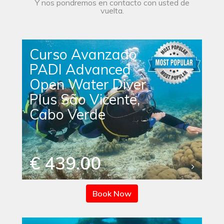
Y nos pondremos en contacto con usted de
vuelta.
Curso Avanzado
PADI Advanced
Open Water Diver
Plus São Vicente,
Cabo Verde
€ 439.00
Book Now