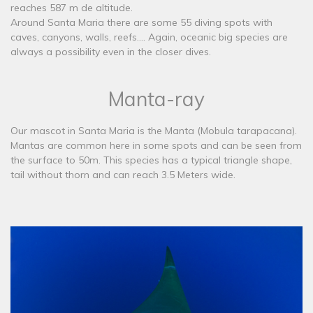
reaches 587 m de altitude.
Around Santa Maria there are some 55 diving spots with
caves, canyons, walls, reefs.... Again, oceanic big species are
always a possibility even in the closer dives.
Manta-ray
​Our mascot in Santa Maria is the Manta (Mobula tarapacana).
Mantas are common here in some spots and can be seen from
the surface to 50m. This species has a typical triangle shape,
tail without thorn and can reach 3.5 Meters wide.