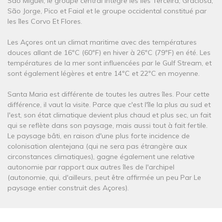
São Miguel, le groupe central intègre les îles Terceira, Graciosa,
São Jorge, Pico et Faial et le groupe occidental constitué par
les îles Corvo Et Flores.
Les Açores ont un climat maritime avec des températures
douces allant de 16ºC (60ºF) en hiver à 26ºC (79ºF) en été. Les
températures de la mer sont influencées par le Gulf Stream, et
sont également légères et entre 14ºC et 22ºC en moyenne.
Santa Maria est différente de toutes les autres îles. Pour cette
différence, il vaut la visite. Parce que c'est l'île la plus au sud et
l'est, son état climatique devient plus chaud et plus sec, un fait
qui se reflète dans son paysage, mais aussi tout à fait fertile.
Le paysage bâti, en raison d'une plus forte incidence de
colonisation alentejana (qui ne sera pas étrangère aux
circonstances climatiques), gagne également une relative
autonomie par rapport aux autres îles de l'archipel
(autonomie, qui, d'ailleurs, peut être affirmée un peu Par Le
paysage entier construit des Açores).