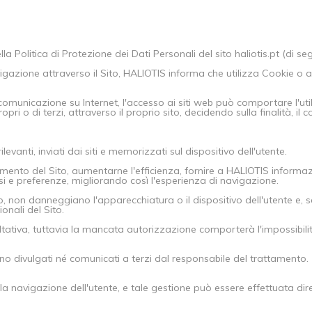
 Politica di Protezione dei Dati Personali del sito haliotis.pt (di segui
igazione attraverso il Sito, HALIOTIS informa che utilizza Cookie o alt
omunicazione su Internet, l'accesso ai siti web può comportare l'uti
pri o di terzi, attraverso il proprio sito, decidendo sulla finalità, il 
levanti, inviati dai siti e memorizzati sul dispositivo dell'utente.
amento del Sito, aumentarne l'efficienza, fornire a HALIOTIS informazio
ssi e preferenze, migliorando così l'esperienza di navigazione.
o, non danneggiano l'apparecchiatura o il dispositivo dell'utente e, s
ionali del Sito.
ltativa, tuttavia la mancata autorizzazione comporterà l'impossibilit
.
nno divulgati né comunicati a terzi dal responsabile del trattamento.
 la navigazione dell'utente, e tale gestione può essere effettuata di