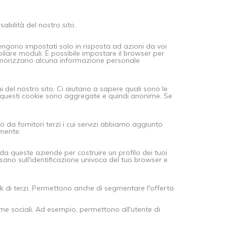
sabilità del nostro sito.
vengono impostati solo in risposta ad azioni da voi
ilare moduli. È possibile impostare il browser per
memorizzano alcuna informazione personale
ni del nostro sito. Ci aiutano a sapere quali sono le
da questi cookie sono aggregate e quindi anonime. Se
da fornitori terzi i cui servizi abbiamo aggiunto
amente.
 da queste aziende per costruire un profilo dei tuoi
sano sull'identificazione univoca del tuo browser e
rk di terzi. Permettono anche di segmentare l'offerta
forme sociali. Ad esempio, permettono all'utente di