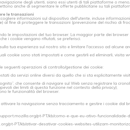
a navigazione degli utenti, siano essi utenti di tali piattaforme o men
ttono anche di segmentare le offerte pubblicitarie su tali piattafor
ere le transazioni
liere informazioni sul dispositivo dell'utente, incluse informazioni (
al fine di proteggere le transazioni (prevenzione del rischio di frod
icando le impostazioni del tuo browser. La maggior parte dei browse
e i cookie vengano rifiutati, se preferisci.
e sulla tua esperienza sul nostro sito e limitare l'accesso ad alcune ar
ali cookie sono stati impostati e come gestirli ed eliminarli, visita
 le seguenti operazioni di controllo/gestione dei cookie:
stati da servizi online diversi da quello che si sta esplicitamente visi
ncognito”, che consente di navigare sul Web senza registrare la crono
oli dei limiti di questa funzione nel contesto della privacy);
ono le funzionalità del browser.
 attivare la navigazione senza tracciamento e gestire i cookie dal brow
//support.mozilla.org/pt-PT/kb/como-e-que-eu-ativo-funcionalidade-
lla.org/pt-PT/kb/ativar-desativar-cookies-websites-utilizam-monitoriz