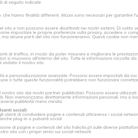
tà di seguito indicate
e, che hanno finalità differenti. Alcuni sono necessari per garantire l'u
 sito e non possono essere disattivati nei nostri sistemi. Di solito 
, come impostare le proprie preferenze sulla privacy, accedere o comp
ie, ma alcune parti del sito non funzioneranno. Questi cookie non 
fonti di traffico, in modo da poter misurare e migliorare le prestazio
ori si muovono all'interno del sito. Tutte le informazioni raccolte 
isitato il nostro sito.
lità e personalizzazione avanzate. Possono essere impostati da noi o 
lcune o tutte queste funzionalità potrebbero non funzionare corrett
nostro sito dai nostri partner pubblicitari. Possono essere utilizzati
ti web. Non memorizzano direttamente informazioni personali, ma si ba
iceverai pubblicità meno mirata.
lsanti social)
li utenti di condividere pagine e contenuti attraverso i social netwo
a anche plug-in o pulsanti social.
visione di pagine e contenuti del sito haliotis.pt sulle diverse piatta
tro sito con i propri amici sui social network.