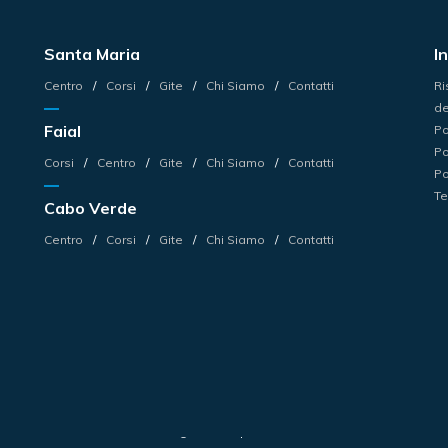
Santa Maria
I
Centro
Corsi
Gite
Chi Siamo
Contatti
Ri
de
Faial
Po
Po
Corsi
Centro
Gite
Chi Siamo
Contatti
Po
Te
Cabo Verde
Centro
Corsi
Gite
Chi Siamo
Contatti
© 2026 Haliotis.