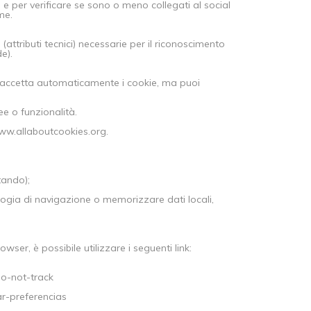
o, e per verificare se sono o meno collegati al social
me.
attributi tecnici) necessarie per il riconoscimento
e).
r accetta automaticamente i cookie, ma puoi
ee o funzionalità.
 www.allaboutcookies.org.
tando);
logia di navigazione o memorizzare dati locali,
ser, è possibile utilizzare i seguenti link:
do-not-track
ar-preferencias