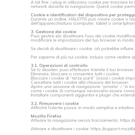
A tal fine, i plug-in utilizzano cookie per tracciare l
network durante la navigazione. Questi cookie perme
Cookie e identificatori del dispositivo per protegg
Durante un ordine, HALIOTIS può creare cookie o raccog
dell'apparecchiatura (computer, tablet o smartphone) 
3. Gestione dei cookie
Puoi gestire e/o disattivare l'uso dei cookie modif
modificare le impostazioni del tuo browser in modo ch
Se decidi di disattivare i cookie, ciò potrebbe influir
Per saperne di più sui cookie, incluso come vedere qu
3.1. Operazioni di controllo
Se lo desideri, puoi effettuare tramite il tuo browser
Eliminare, bloccare o consentire tutti i cookie;
Bloccare i cookie di “terze parti” (ossia i cookie impo
Cancellare tutti i cookie alla chiusura del browser;
Aprire una sessione di navigazione “privata” / “in i
come i cookie (è comunque necessario essere consapev
Installare componenti aggiuntivi e plugin che estend
3.2. Rimuovere i cookie
Affinché l'utente possa, in modo semplice e intuitivo,
Mozilla Firefox
Attivare la navigazione senza tracciamento: https:
Attivare e disattivare i cookie: https://support.mozi