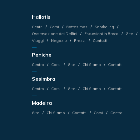
Haliotis
Centri
Corsi
Battesimos
Snorkeling
Osservazione dei Delfini
Escursioni in Barca
Gite
Viaggi
Negozio
Prezzi
Contatti
Peniche
Centro
Corsi
Gite
Chi Siamo
Contatti
Sesimbra
Centro
Corsi
Gite
Chi Siamo
Contatti
Madeira
Gite
Chi Siamo
Contatti
Corsi
Centro