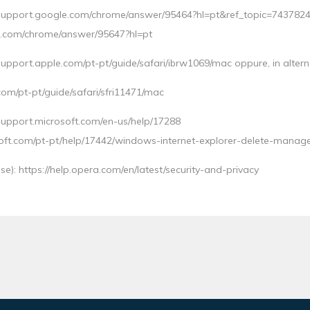
://support.google.com/chrome/answer/95464?hl=pt&ref_topic=743782
ogle.com/chrome/answer/95647?hl=pt
support.apple.com/pt-pt/guide/safari/ibrw1069/mac oppure, in altern
.com/pt-pt/guide/safari/sfri11471/mac
/support.microsoft.com/en-us/help/17288
crosoft.com/pt-pt/help/17442/windows-internet-explorer-delete-manag
se): https://help.opera.com/en/latest/security-and-privacy