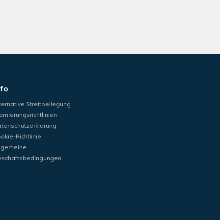
nfo
ternative Streitbeilegung
ornierungsrichtlinien
tenschutzerklärung
okie-Richtlinie
lgemeine
schäftsbedingungen