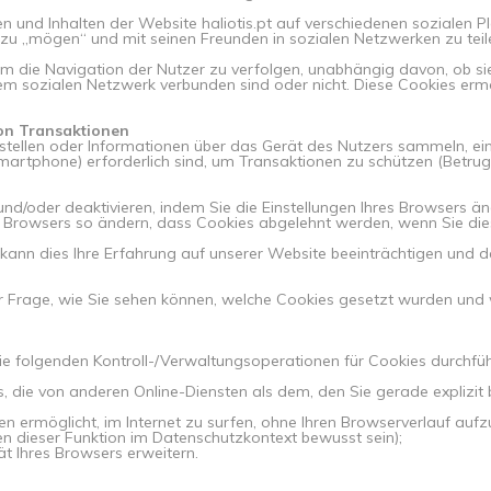
en und Inhalten der Website haliotis.pt auf verschiedenen sozialen P
 zu „mögen“ und mit seinen Freunden in sozialen Netzwerken zu teil
 die Navigation der Nutzer zu verfolgen, unabhängig davon, ob sie
em sozialen Netzwerk verbunden sind oder nicht. Diese Cookies ermö
von Transaktionen
ellen oder Informationen über das Gerät des Nutzers sammeln, einsch
artphone) erforderlich sind, um Transaktionen zu schützen (Betrugs
d/oder deaktivieren, indem Sie die Einstellungen Ihres Browsers ä
es Browsers so ändern, dass Cookies abgelehnt werden, wenn Sie di
, kann dies Ihre Erfahrung auf unserer Website beeinträchtigen un
er Frage, wie Sie sehen können, welche Cookies gesetzt wurden und 
e folgenden Kontroll-/Verwaltungsoperationen für Cookies durchfüh
es, die von anderen Online-Diensten als dem, den Sie gerade explizit
Ihnen ermöglicht, im Internet zu surfen, ohne Ihren Browserverlauf a
gen dieser Funktion im Datenschutzkontext bewusst sein);
tät Ihres Browsers erweitern.