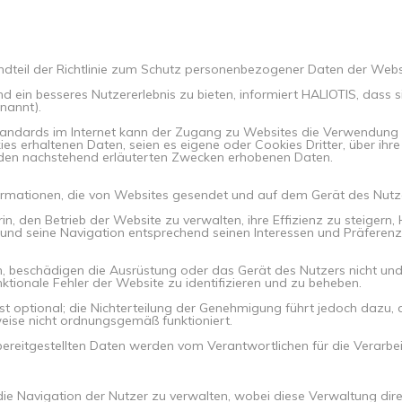
tandteil der Richtlinie zum Schutz personenbezogener Daten der Websi
d ein besseres Nutzererlebnis zu bieten, informiert HALIOTIS, dass 
nannt).
ndards im Internet kann der Zugang zu Websites die Verwendung vo
ies erhaltenen Daten, seien es eigene oder Cookies Dritter, über ih
 den nachstehend erläuterten Zwecken erhobenen Daten.
nformationen, die von Websites gesendet und auf dem Gerät des Nut
 den Betrieb der Website zu verwalten, ihre Effizienz zu steigern,
 und seine Navigation entsprechend seinen Interessen und Präferen
h, beschädigen die Ausrüstung oder das Gerät des Nutzers nicht und h
nktionale Fehler der Website zu identifizieren und zu beheben.
 optional; die Nichterteilung der Genehmigung führt jedoch dazu, 
eise nicht ordnungsgemäß funktioniert.
reitgestellten Daten werden vom Verantwortlichen für die Verarbeit
ie Navigation der Nutzer zu verwalten, wobei diese Verwaltung dire