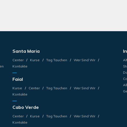
Santa Maria
I
Center
Kurse
Tag Tauchen
Wer Sind Wir
Al
en
Kontakte
St
Da
Faial
Co
Al
Kurse
Center
Tag Tauchen
Wer Sind Wir
Ge
Kontakte
Cabo Verde
Center
Kurse
Tag Tauchen
Wer Sind Wir
Kontakte