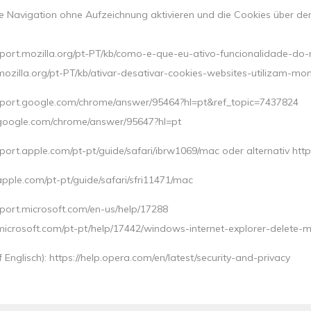
die Navigation ohne Aufzeichnung aktivieren und die Cookies über d
upport.mozilla.org/pt-PT/kb/como-e-que-eu-ativo-funcionalidade-do-
.mozilla.org/pt-PT/kb/ativar-desativar-cookies-websites-utilizam-mon
support.google.com/chrome/answer/95464?hl=pt&ref_topic=7437824
rt.google.com/chrome/answer/95647?hl=pt
pport.apple.com/pt-pt/guide/safari/ibrw1069/mac oder alternativ http
.apple.com/pt-pt/guide/safari/sfri11471/mac
pport.microsoft.com/en-us/help/17288
rt.microsoft.com/pt-pt/help/17442/windows-internet-explorer-delete
f Englisch): https://help.opera.com/en/latest/security-and-privacy