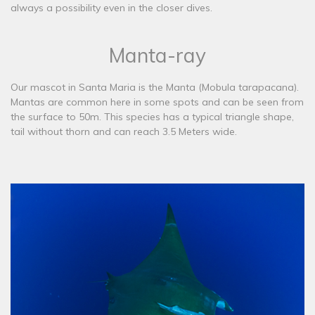
always a possibility even in the closer dives.
Manta-ray
​Our mascot in Santa Maria is the Manta (Mobula tarapacana).
Mantas are common here in some spots and can be seen from
the surface to 50m. This species has a typical triangle shape,
tail without thorn and can reach 3.5 Meters wide.