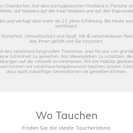
n Standorten: Auf dem portugiesischen Festland in Peniche un
 Maria, auf Madeira auf der Insel Madeira und auf den Kapverden
et und verfügt über mehr als 21 Jahre Erfahrung. Bis heute wu
zertifiziert.
 Sicherheit, Umweltschutz und Spaß. Mit
6
verschiedenen Reise
das Ihnen gefällt und Sie fasziniert.
eil des verantwortungsvollen Tourismus, was für uns von grund
eine Schönheit zu genießen, das Meeresleben zu schützen, die
rkungen auf die Umwelt zu minimieren. Wir bei Haliotis glaube
insam können wir verantwortungsbewusst tauchen, unsere Ozean
dass auch zukünftige Generationen sie genießen können.
Wo Tauchen
Finden Sie die ideale Taucherlebnis.