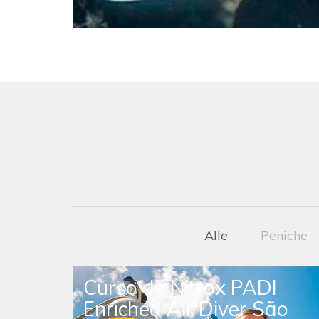
Alle
Peniche
I
Curso de Nitrox PADI
er
Enriched Air Diver São