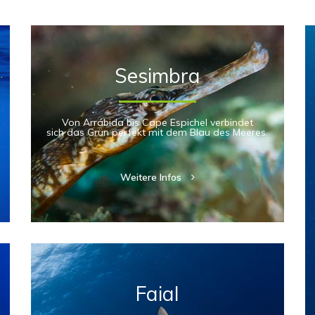
Sesimbra
Von Arrábida bis Cape Espichel verbindet
sich das Grün perfekt mit dem Blau des Meeres.
Weitere Infos
Faial