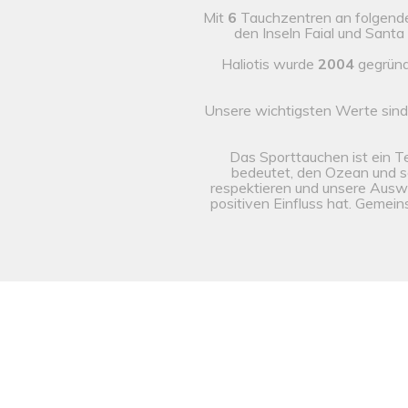
Mit
6
Tauchzentren an folgende
den Inseln Faial und Santa
Haliotis wurde
2004
gegründ
Unsere wichtigsten Werte sind
Das Sporttauchen ist ein T
bedeutet, den Ozean und s
respektieren und unsere Auswi
positiven Einfluss hat. Geme