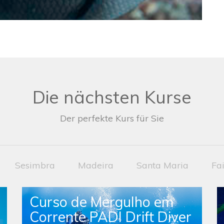
Die nächsten Kurse
Der perfekte Kurs für Sie
Sesimbra
Madeira
Santa Maria
Fai
Curso de Mergulho em
Corrente PADI Drift Diver