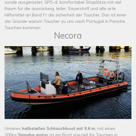
sonde ausgerüstet, GPS-d, komfortabel Sitzplätze mit viel
Raum für die ausrüstung, leiter, Sauerstoff und alle arte
Hilfsmittel an Bord f¨r die sicherheit der Taucher. Das ist einer
der Gründe warum Taucher zu uns nach Portugal in Peniche
Tauchen kommen.
Necora
​Unseres
halbsteifen Schlauchboot mit 9,6 m
, mit einen
200ps
Yamaha motor
ist ein Boot speziell für Tauchen in