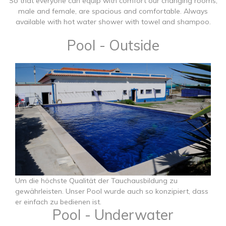
So that everyone can equip with comfort our changing rooms,
male and female, are spacious and comfortable. Always
available with hot water shower with towel and shampoo.
Pool - Outside
​​​​​​​Um die höchste Qualität der Tauchausbildung zu
gewährleisten. Unser Pool wurde auch so konzipiert, dass
er einfach zu bedienen ist.
Pool - Underwater