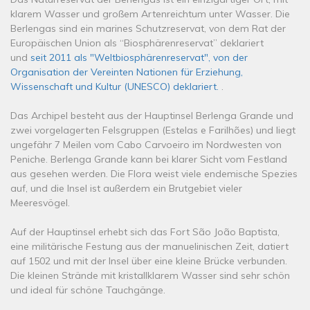
klarem Wasser und großem Artenreichtum unter Wasser. Die
Berlengas sind ein marines Schutzreservat, von dem Rat der
Europäischen Union als “Biosphärenreservat” deklariert
und
seit 2011 als "Weltbiosphärenreservat", von der
Organisation der Vereinten Nationen für Erziehung,
Wissenschaft und Kultur (UNESCO) deklariert.
.
Das Archipel besteht aus der Hauptinsel Berlenga Grande und
zwei vorgelagerten Felsgruppen (Estelas e Farilhões) und liegt
ungefähr 7 Meilen vom Cabo Carvoeiro im Nordwesten von
Peniche. Berlenga Grande kann bei klarer Sicht vom Festland
aus gesehen werden. Die Flora weist viele endemische Spezies
auf, und die Insel ist außerdem ein Brutgebiet vieler
Meeresvögel.
Auf der Hauptinsel erhebt sich das Fort São João Baptista,
eine militärische Festung aus der manuelinischen Zeit, datiert
auf 1502 und mit der Insel über eine kleine Brücke verbunden.
Die kleinen Strände mit kristallklarem Wasser sind sehr schön
und ideal für schöne Tauchgänge.