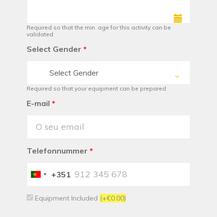
Required so that the min. age for this activity can be
validated
Select Gender
*
Select Gender
Required so that your equipment can be prepared
E-mail
*
Telefonnummer
*
+351
Portugal
+351
Equipment Included
(+€0.00)