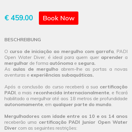
€ 459.00
Book Now
BESCHREIBUNG
O
curso de iniciação ao mergulho com garrafa
, PADI
Open Water Diver, é ideal para quem quer
aprender
a
mergulhar
de forma
autónoma
e
segura.
As
aulas de mergulho
abrem-lhe as portas a novas
aventuras e
experiências subaquáticas.
Após a conclusão do curso receberá a sua
certificação
PADI
, a mais
reconhecida internacionalmente
, e ficará
habilitado a mergulhar até aos 18 metros de profundidade
autonomamente
, em
qualquer parte do mundo
.
Mergulhadores com idade entre os 10 e os 14 anos
receberão uma
certificação PADI Junior Open Water
Diver
com as seguintes restrições: