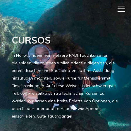
CURSOS
In Haliotis haben wir mehrere PADI Tauchkurse für
diejenigen, die tauchen wollen oder für diejenigen, die
bereits tauchen und Spezialitäten zu ihrer Ausbildung
hinzufügen möchten, sowie Kurse für Menschen mit
Einschränkungen. Auf diese Weise ist der schwierigste
Teil, von Freizeitkursen zu technischen Kursen zu
wählen, wir haben eine breite Palette von Optionen, die
auch Kinder oder andere Aspekte wie Apnoe
einschließen. Gute Tauchgänge!