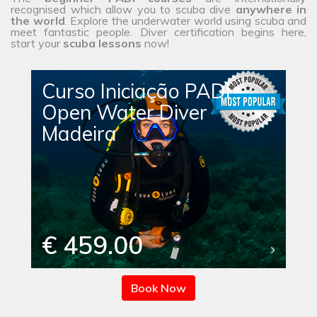
recognised which allow you to scuba dive
anywhere in
the
world
. Explore the underwater world using scuba and
meet fantastic people. Diver certification begins here,
start your
scuba lessons
now!
Curso Iniciação PADI
Open Water Diver
Madeira
€ 459.00
Book Now