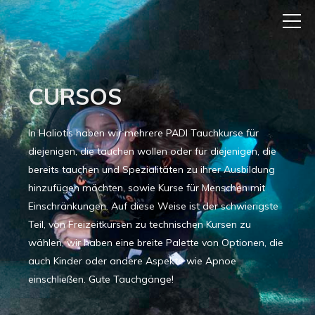
CURSOS
In Haliotis haben wir mehrere PADI Tauchkurse für
diejenigen, die tauchen wollen oder für diejenigen, die
bereits tauchen und Spezialitäten zu ihrer Ausbildung
hinzufügen möchten, sowie Kurse für Menschen mit
Einschränkungen. Auf diese Weise ist der schwierigste
Teil, von Freizeitkursen zu technischen Kursen zu
wählen, wir haben eine breite Palette von Optionen, die
auch Kinder oder andere Aspekte wie Apnoe
einschließen. Gute Tauchgänge!