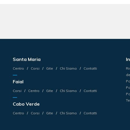
Santa Maria
I
Centro
Corsi
Gite
Chi Siamo
Contatti
Ri
de
Faial
Po
Po
Corsi
Centro
Gite
Chi Siamo
Contatti
Po
Te
Cabo Verde
Centro
Corsi
Gite
Chi Siamo
Contatti