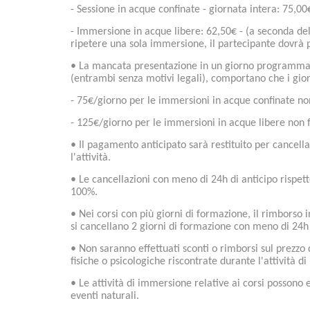
- Sessione in acque confinate - giornata intera: 75,00
- Immersione in acque libere: 62,50€ - (a seconda del
ripetere una sola immersione, il partecipante dovrà
• La mancata presentazione in un giorno programmat
(entrambi senza motivi legali), comportano che i gio
- 75€/giorno per le immersioni in acque confinate n
- 125€/giorno per le immersioni in acque libere non 
• Il pagamento anticipato sarà restituito per cancellaz
l'attività.
• Le cancellazioni con meno di 24h di anticipo rispett
100%.
• Nei corsi con più giorni di formazione, il rimborso 
si cancellano 2 giorni di formazione con meno di 24h 
• Non saranno effettuati sconti o rimborsi sul prezzo
fisiche o psicologiche riscontrate durante l'attività d
• Le attività di immersione relative ai corsi possono
eventi naturali.