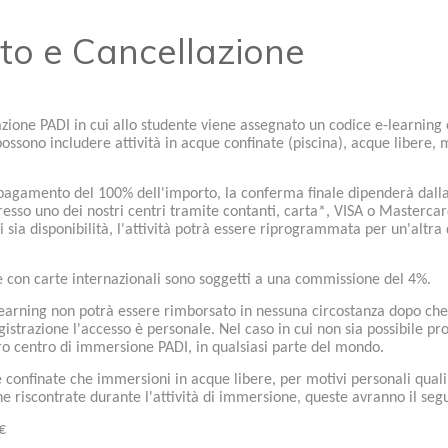
to e Cancellazione
zione PADI in cui allo studente viene assegnato un codice e-learning 
ossono includere attività in acque confinate (piscina), acque libere, 
 pagamento del 100% dell'importo, la conferma finale dipenderà dalla
sso uno dei nostri centri tramite contanti, carta*, VISA o Mastercar
i sia disponibilità, l'attività potrà essere riprogrammata per un'alt
de con carte internazionali sono soggetti a una commissione del 4%.
earning non potrà essere rimborsato in nessuna circostanza dopo che il
gistrazione l'accesso è personale. Nel caso in cui non sia possibile p
ro centro di immersione PADI, in qualsiasi parte del mondo.
e confinate che immersioni in acque libere, per motivi personali quali
he riscontrate durante l'attività di immersione, queste avranno il seg
€