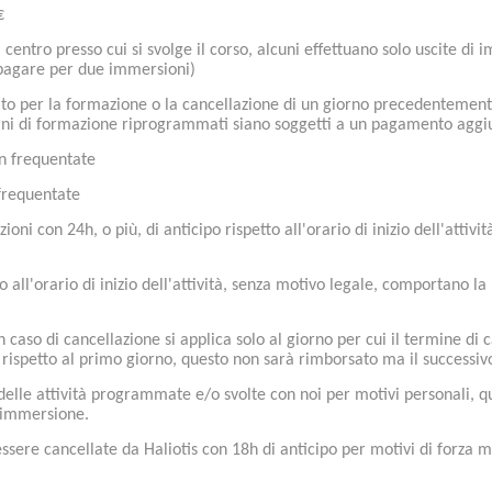
€
 centro presso cui si svolge il corso, alcuni effettuano solo uscite d
 pagare per due immersioni)
o per la formazione o la cancellazione di un giorno precedentement
rni di formazione riprogrammati siano soggetti a un pagamento aggiu
on frequentate
frequentate
ioni con 24h, o più, di anticipo rispetto all'orario di inizio dell'atti
o all'orario di inizio dell'attività, senza motivo legale, comportano 
in caso di cancellazione si applica solo al giorno per cui il termine d
rispetto al primo giorno, questo non sarà rimborsato ma il successivo
 delle attività programmate e/o svolte con noi per motivi personali, q
i immersione.
 essere cancellate da Haliotis con 18h di anticipo per motivi di forza