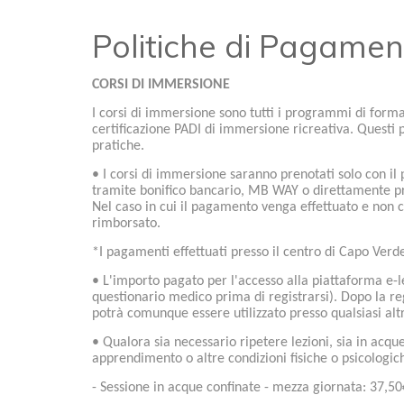
Politiche di Pagamen
CORSI DI IMMERSIONE
I corsi di immersione sono tutti i programmi di forma
certificazione PADI di immersione ricreativa. Questi p
pratiche.
• I corsi di immersione saranno prenotati solo con il
tramite bonifico bancario, MB WAY o direttamente pre
Nel caso in cui il pagamento venga effettuato e non c
rimborsato.
*I pagamenti effettuati presso il centro di Capo Ver
• L'importo pagato per l'accesso alla piattaforma e-l
questionario medico
prima di registrarsi). Dopo la re
potrà comunque essere utilizzato presso qualsiasi alt
• Qualora sia necessario ripetere lezioni, sia in acqu
apprendimento o altre condizioni fisiche o psicologic
- Sessione in acque confinate - mezza giornata: 37,50