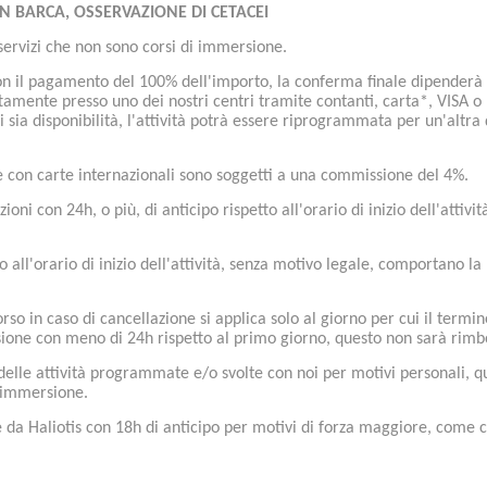
IN BARCA, OSSERVAZIONE DI CETACEI
/servizi che non sono corsi di immersione.
on il pagamento del 100% dell'importo, la conferma finale dipenderà 
tamente presso uno dei nostri centri tramite contanti, carta*, VISA 
i sia disponibilità, l'attività potrà essere riprogrammata per un'alt
de con carte internazionali sono soggetti a una commissione del 4%.
ioni con 24h, o più, di anticipo rispetto all'orario di inizio dell'atti
o all'orario di inizio dell'attività, senza motivo legale, comportano 
borso in caso di cancellazione si applica solo al giorno per cui il term
sione con meno di 24h rispetto al primo giorno, questo non sarà rimbo
 delle attività programmate e/o svolte con noi per motivi personali, q
i immersione.
 da Haliotis con 18h di anticipo per motivi di forza maggiore, come c