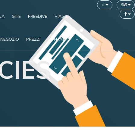
it
CA
GITE
FREEDIVE
VIAGGI
NEGOZIO
PREZZI
CONTATTI
CIES