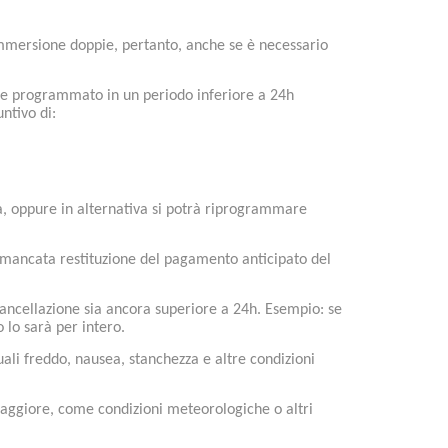
i immersione doppie, pertanto, anche se è necessario
e programmato in un periodo inferiore a 24h
ntivo di:
vità, oppure in alternativa si potrà riprogrammare
la mancata restituzione del pagamento anticipato del
i cancellazione sia ancora superiore a 24h. Esempio: se
 lo sarà per intero.
uali freddo, nausea, stanchezza e altre condizioni
 maggiore, come condizioni meteorologiche o altri