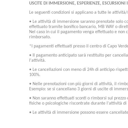
USCITE DI IMMERSIONE, ESPERIENZE, ESCURSIONI 
Le seguenti condizioni si applicano a tutte le attività
• Le attività di immersione saranno prenotate solo c
effettuato tramite bonifico bancario, MB WAY o diret
Nel caso in cui il pagamento venga effettuato e non c
rimborsato.
*I pagamenti effettuati presso il centro di Capo Ver
• Il pagamento anticipato sarà restituito per cancellaz
l'attività.
• Le cancellazioni con meno di 24h di anticipo rispett
100%.
• Nelle prenotazioni con più giorni di attività, il rim
Esempio: se si cancellano 3 giorni di uscite di immer
• Non saranno effettuati sconti o rimborsi sul prezzo
fisiche o psicologiche riscontrate durante l'attività d
• Le attività di immersione possono essere cancellate