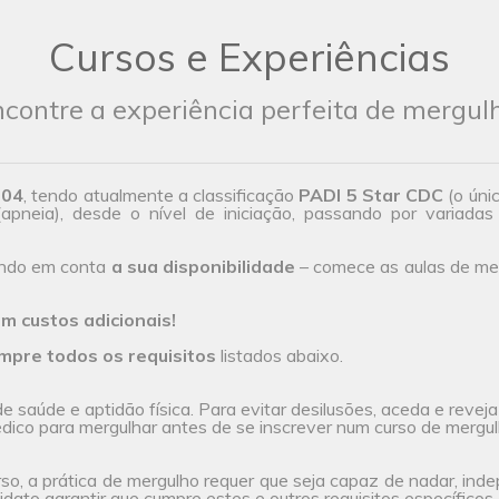
Cursos e Experiências
contre a experiência perfeita de mergul
004
, tendo atualmente a classificação
PADI 5 Star CDC
(o úni
(apneia), desde o nível de iniciação, passando por variadas 
endo em conta
a sua disponibilidade
– comece as aulas de mer
m custos adicionais!
mpre todos os requisitos
listados abaixo.
 saúde e aptidão física. Para evitar desilusões, aceda e revej
ico para mergulhar antes de se inscrever num curso de mergul
rso, a prática de mergulho requer que seja capaz de nadar, ind
dato garantir que cumpre estes e outros requisitos específicos, 