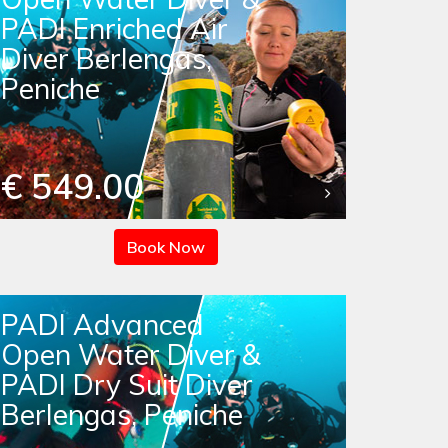
PADI Enriched Air
Diver Berlengas,
Peniche
€ 549.00
Book Now
PADI Advanced
Open Water Diver &
PADI Dry Suit Diver
Berlengas, Peniche