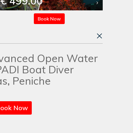
€ 499.00
Book Now
vanced Open Water
PADI Boat Diver
s, Peniche
ook Now