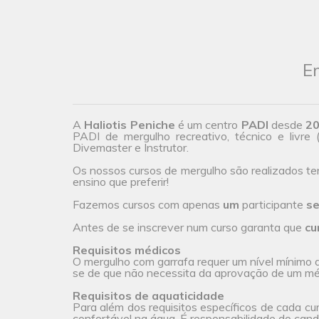
En
A
Haliotis Peniche
é um centro
PADI
desde
2
PADI de mergulho recreativo, técnico e livre 
Divemaster e Instrutor.
Os nossos cursos de mergulho são realizados t
ensino que preferir!
Fazemos cursos com apenas
um
participante
se
Antes de se inscrever num curso garanta que
cu
Requisitos médicos
O mergulho com garrafa requer um nível mínimo de
se de que não necessita da aprovação de um méd
Requisitos de aquaticidade
Para além dos requisitos específicos de cada cu
confortável na água. É responsabilidade do candi