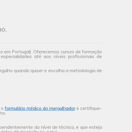
ho.
co em Portugal). Oferecemos cursos de formação
especialidades até aos níveis profissionais de
gulho quando quiser e escolha a metodologia de
a o
formulário médico do mergulhador
e certifique-
ho.
ependentemente do nível de técnica, e que esteja
antes da inscrição no curso.