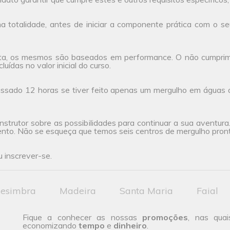
 totalidade, antes de iniciar a componente prática com o seu
ta, os mesmos são baseados em performance. O não cumprimen
uídas no valor inicial do curso.
ssado 12 horas se tiver feito apenas um mergulho em águas 
nstrutor sobre as possibilidades para continuar a sua aventur
ento. Não se esqueça que temos seis centros de mergulho pront
 inscrever-se.
esimbra
Madeira
Santa Maria
Faial
Fique a conhecer as nossas
promoções
, nas quai
economizando
tempo
e
dinheiro
.