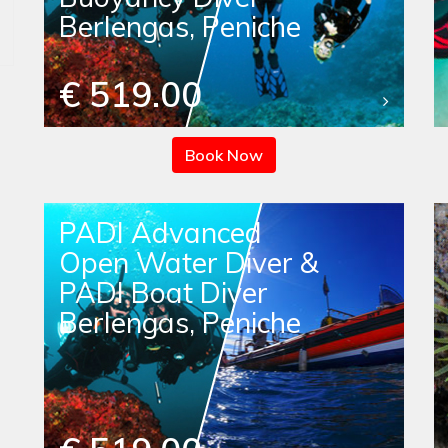
Berlengas, Peniche
€ 519.00
Book Now
PADI Advanced
Open Water Diver &
PADI Boat Diver
Berlengas, Peniche