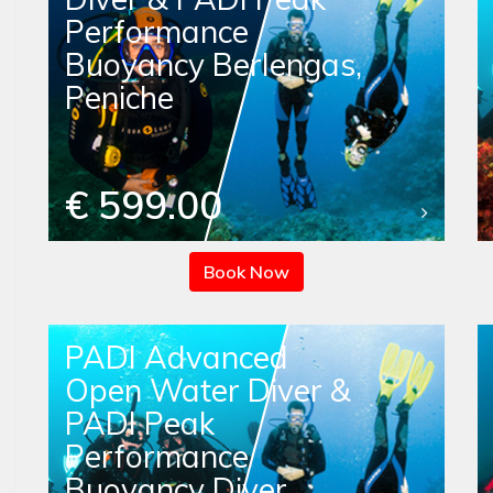
Performance
Buoyancy Berlengas,
Peniche
€ 599.00
Book Now
PADI Advanced
Open Water Diver &
PADI Peak
Performance
Buoyancy Diver