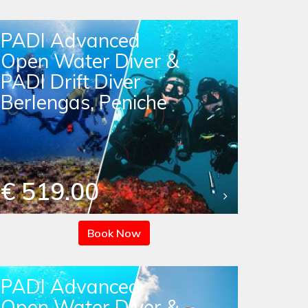
PADI Advanced
Open Water Diver &
PADI Drift Diver
Berlengas, Peniche
€ 519.00
Book Now
PADI Advanced
Open Water Diver &