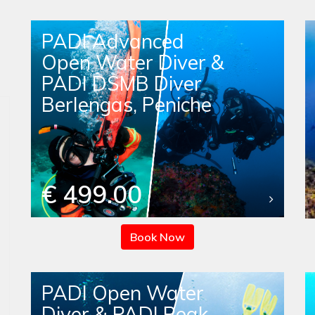
PADI Advanced
Open Water Diver &
PADI DSMB Diver
Berlengas, Peniche
€ 499.00
Book Now
PADI Open Water
Diver & PADI Peak