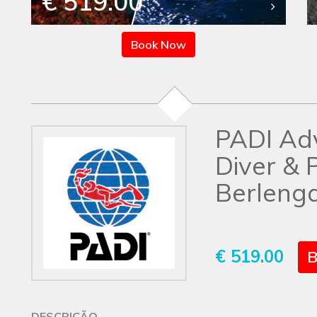
€ 519.00
Book Now
PADI Ad
Diver & 
Berlenga
€ 519.00
B
DESCRIÇÃO