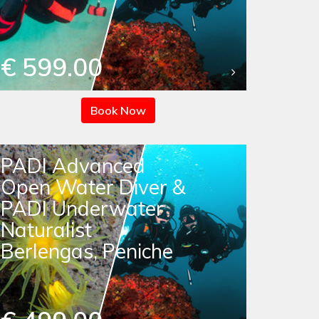
€ 599.00
Book Now
PADI Advanced
Open Water Diver &
PADI Underwater
Naturalist
Berlengas, Peniche