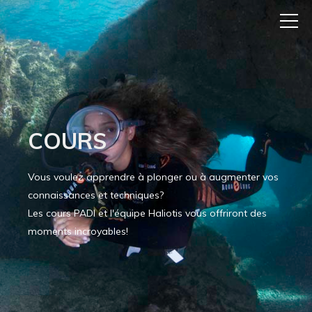
COURS
Vous voulez apprendre à plonger ou à augmenter vos
connaissances et techniques?
Les cours PADI et l'équipe Haliotis vous offriront des
moments incroyables!