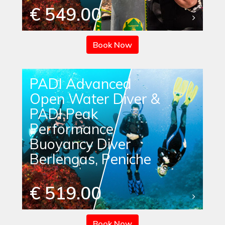
€ 549.00
Book Now
PADI Advanced
Open Water Diver &
PADI Peak
Performance
Buoyancy Diver
Berlengas, Peniche
€ 519.00
Book Now