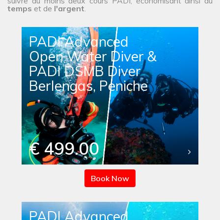
suivre au moins deux cours PADI, économisant ainsi du
temps
et de
l'argent
.
PADI Advanced
Open Water Diver &
PADI DSMB Diver
Berlengas, Peniche
€ 499.00
Book Now
PADI Advanced