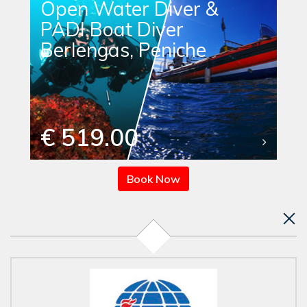
Open Water Diver &
PADI Boat Diver
Berlengas, Peniche
€ 519.00
Book Now