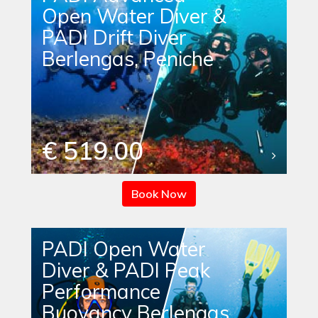
Open Water Diver &
PADI Drift Diver
Berlengas, Peniche
€ 519.00
Book Now
PADI Open Water
Diver & PADI Peak
Performance
Buoyancy Berlengas,