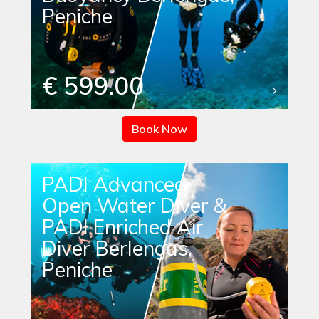
Peniche
€ 599.00
Book Now
PADI Advanced
Open Water Diver &
PADI Enriched Air
Diver Berlengas,
Peniche