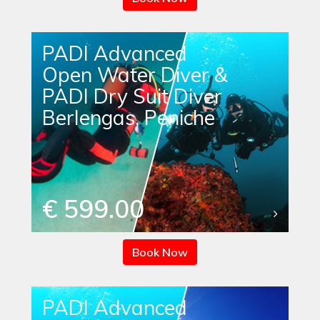
PADI Advanced
Open Water Diver &
PADI Dry Suit Diver
Berlengas, Peniche
€ 599.00
Book Now
PADI Advanced