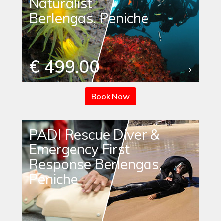
Naturalist
Berlengas, Peniche
€ 499.00
Book Now
PADI Rescue Diver &
Emergency First
Response Berlengas,
Peniche