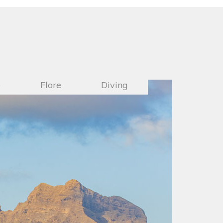
e
Flore
Diving