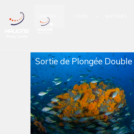
CENTRES
COURS
BAPTÊMES
ongée Double
Sortie de Plongée
oca
Apnée Double