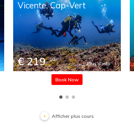
Vicente, Cap-Vert
€ 219
00
Plus d'info
Book Now
Afficher plus cours