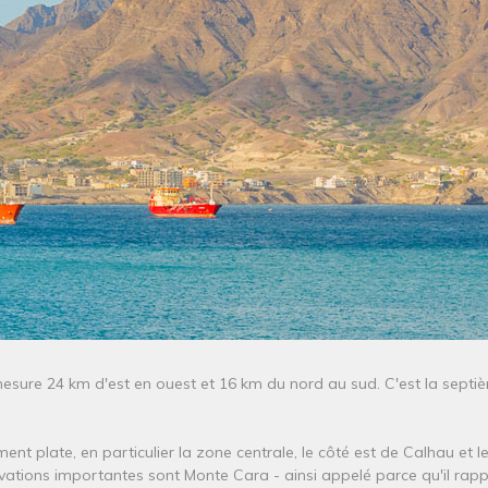
 mesure 24 km d'est en ouest et 16 km du nord au sud. C'est la sept
tivement plate, en particulier la zone centrale, le côté est de Calhau e
élévations importantes sont Monte Cara - ainsi appelé parce qu'il rap