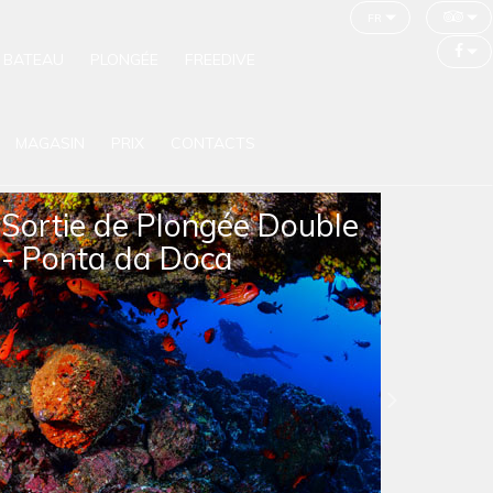
fr
 BATEAU
PLONGÉE
FREEDIVE
MAGASIN
PRIX
CONTACTS
Sortie de Plongée en
Apnée avec Tortues