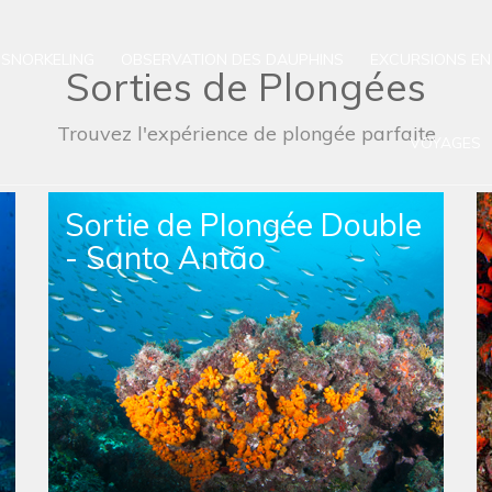
SNORKELING
OBSERVATION DES DAUPHINS
EXCURSIONS EN
Sorties de Plongées
Trouvez l'expérience de plongée parfaite
VOYAGES
 en
Sortie de Plongée en
Apnée Simple