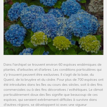
Dans l'archipel se trouvent environ 60 espèces endémiques de
plantes, d'arbustes et d'arbres. Les conditions particulières qui
s'y trouvent peuvent être exclusives. Il s'agit de la baie, du
Queiró, de la bruyère et du cèdre. Pour plus de 700 espèces ont
été introduites dans les îles au cours des siècles, soit à des fins
commerciales ou à des fins décoratives / esthétiques. Le climat
particulièrement doux des îles signifie que beaucoup de ces
espèces, qui seraient extrêmement difficiles à survivre dans
d'autres régions, se développent ici avec une vigueur