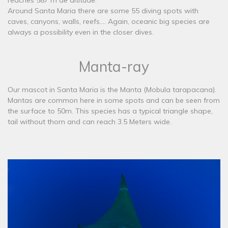
Around Santa Maria there are some 55 diving spots with
caves, canyons, walls, reefs.... Again, oceanic big species are
always a possibility even in the closer dives.
Manta-ray
​Our mascot in Santa Maria is the Manta (Mobula tarapacana).
Mantas are common here in some spots and can be seen from
the surface to 50m. This species has a typical triangle shape,
tail without thorn and can reach 3.5 Meters wide.