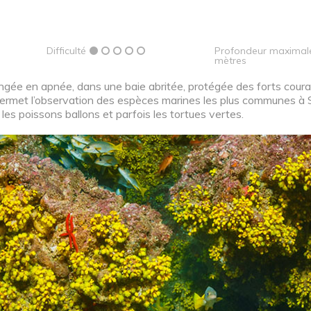
Difficulté
Profondeur maximal
mètres
plongée en apnée, dans une baie abritée, protégée des forts cour
permet l’observation des espèces marines les plus communes à S
les poissons ballons et parfois les tortues vertes.