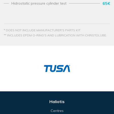
65€
Hidrostatic pressure cylinder test
* DOES NOT INCLUDE MANUFACTURER'S PARTS KIT.
** INCLUDES EPDM O-RING'S AND LUBRICATION WITH CHRISTOLUBE.
Haliotis
Centres