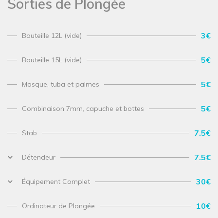
Sorties de Plongée
3€
Bouteille 12L (vide)
5€
Bouteille 15L (vide)
5€
Masque, tuba et palmes
5€
Combinaison 7mm, capuche et bottes
7.5€
Stab
7.5€
Détendeur
30€
Équipement Complet
10€
Ordinateur de Plongée