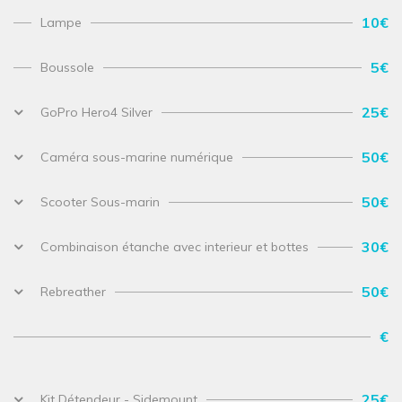
10€
Lampe
5€
Boussole
25€
GoPro Hero4 Silver
50€
Caméra sous-marine numérique
50€
Scooter Sous-marin
30€
Combinaison étanche avec interieur et bottes
50€
Rebreather
€
25€
Kit Détendeur - Sidemount