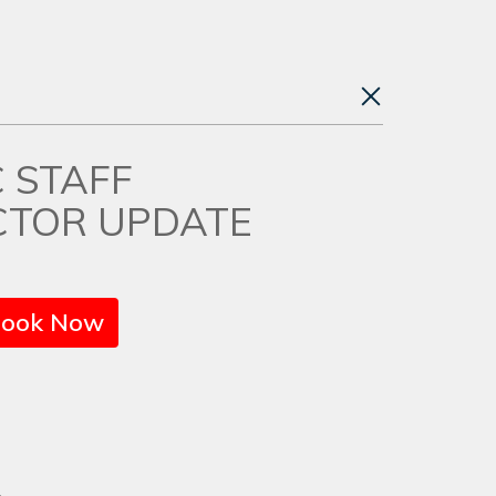
C STAFF
CTOR UPDATE
ook Now