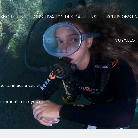
SNORKELING
OBSERVATION DES DAUPHINS
EXCURSIONS EN
VOYAGES
os connaissances et
es moments incroyables!