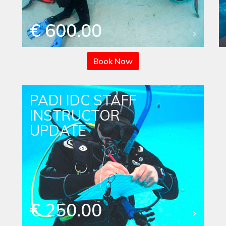
€ 600.00
Book Now
PADI IDC STAFF
INSTRUCTOR
UPDATE
€ 250.00