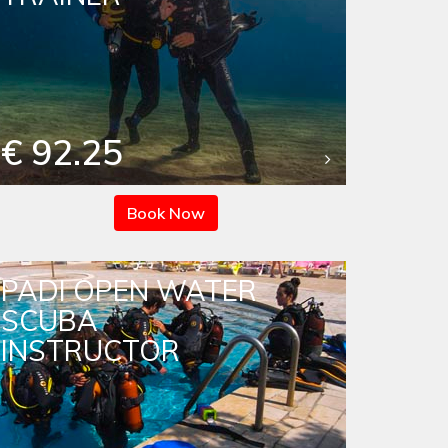
€ 92.25
Book Now
PADI OPEN WATER
SCUBA
INSTRUCTOR