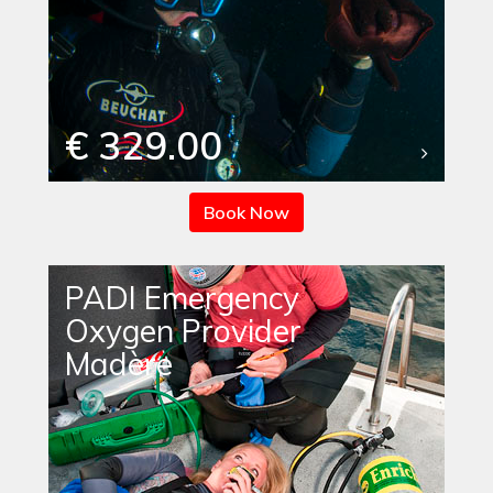
€ 329.00
Book Now
PADI Emergency
Oxygen Provider
Madère