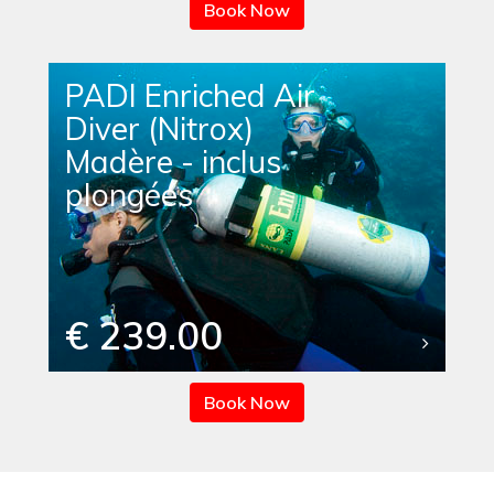
Book Now
PADI Enriched Air
Diver (Nitrox)
Madère - inclus
plongées
€ 239.00
Book Now