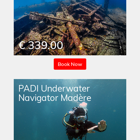
€ 339.00
Book Now
PADI Underwater
Navigator Madère