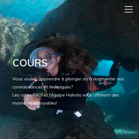
COURS
Vous voulez apprendre à plonger ou à augmenter vos
connaissances et techniques?
Les cours PADI et l'équipe Haliotis vous offriront des
moments incroyables!