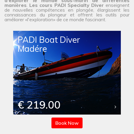
d'explorer le monde sous-marin de différentes
manières
.
Les cours PADI Specialty Diver
enseignent
de nouvelles compétences en plongée, élargissent les
connaissances du plongeur et offrent les outils pour
améliorer «l'exploration» de ce monde fascinant.
PADI Boat Diver
Madére
€ 219.00
Book Now