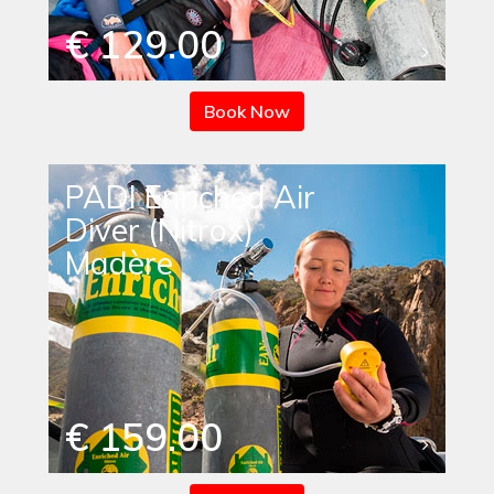
€ 129.00
Book Now
PADI Enriched Air
Diver (Nitrox)
Madère
€ 159.00