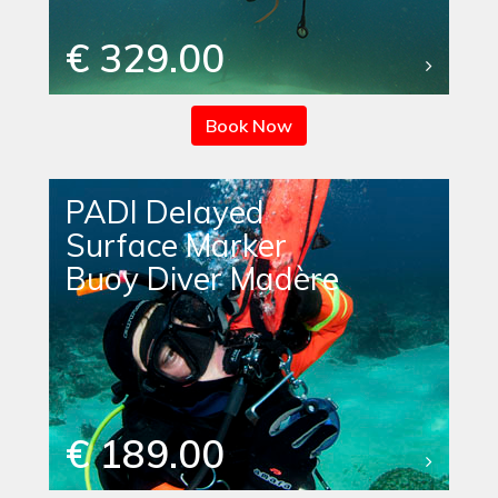
€ 329.00
Book Now
PADI Delayed
Surface Marker
Buoy Diver Madère
€ 189.00