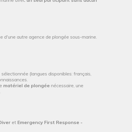
s-marine avec
un seul participant sans aucun
nte d'une autre agence de plongée sous-marine.
 sélectionnée (langues disponibles: français,
connaissances.
le
matériel de plongée
nécessaire, une
.
Diver
et
Emergency First Response -