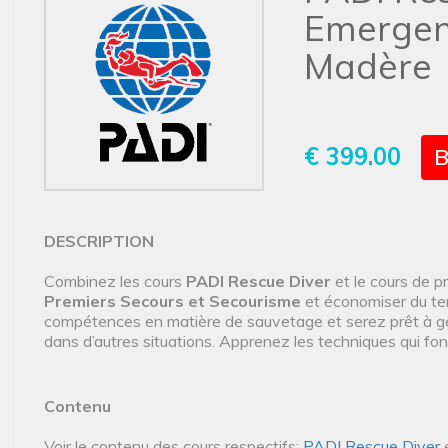
Emergen
Madère
€ 399.00
B
DESCRIPTION
Combinez les cours
PADI Rescue Diver
et le cours de p
Premiers Secours et Secourisme
et économiser du te
compétences en matière de sauvetage et serez prêt à gé
dans d’autres situations. Apprenez les techniques qui font
Contenu
Voir le contenu des cours respectifs:
PADI Rescue Diver