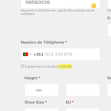
Required so that the min. age for this activity can be
Re
validated
E
Numéro de Téléphone
*
+351
Portugal
+351
Equipment Included
(+€0.00)
Height
*
W
Shoe Size
*
EU
*