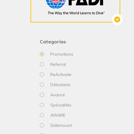
Categorías
Promotions
Referral
ReActivate
Débutants
Avancé
Spécialités
AWARE
Sidemount