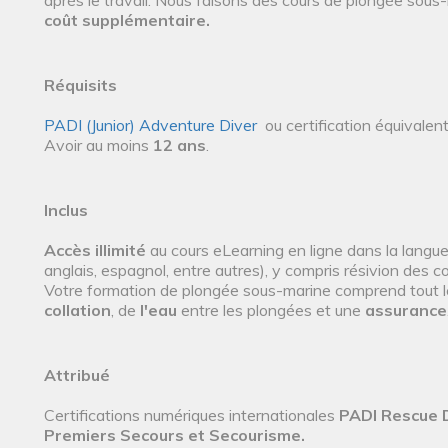
après le travail. Nous faisons des cours de plongée sou
coût supplémentaire.
Réquisits
PADI (Junior) Adventure Diver
ou certification équivale
Avoir au moins
12 ans
.
Inclus
Accès illimité
au cours eLearning en ligne dans la langue
anglais, espagnol, entre autres), y compris résivion des 
Votre formation de plongée sous-marine comprend tout 
collation
, de
l'eau
entre les plongées et une
assurance
Attribué
Certifications numériques internationales
PADI Rescue 
Premiers Secours et Secourisme
.