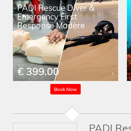
PADI Rescue Diver &
Emergency First
Response Madère
€ 399.00
Book Now
PADI Res