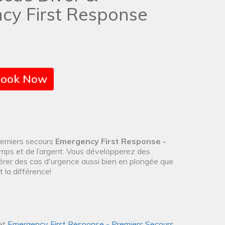
cy First Response
ook Now
remiers secours
Emergency First Response -
mps et de l’argent. Vous développerez des
rer des cas d'urgence aussi bien en plongée que
 la différence!
et
Emergency First Response - Premiers Secours