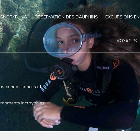
SNORKELING
OBSERVATION DES DAUPHINS
EXCURSIONS EN
VOYAGES
os connaissances et
es moments incroyables!