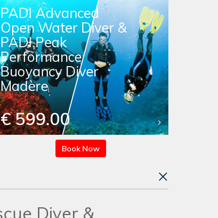
PADI Advanced
Open Water Diver &
PADI Peak
Performance
Buoyancy Diver
Madère
€ 599.00
Book Now
cue Diver &