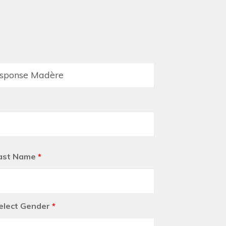
ast Name
*
elect Gender
*