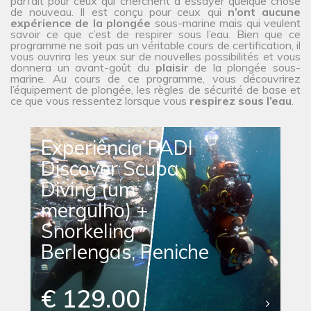
parfait pour ceux qui cherchent à essayer quelque chose
de nouveau. Il est conçu pour ceux qui
n’ont aucune
expérience de la plongée
sous-marine mais qui veulent
savoir ce que c’est de respirer sous l’eau. Bien que ce
programme ne soit pas un véritable cours de certification, il
vous ouvrira les yeux sur de nouvelles possibilités et vous
donnera un avant-goût du
plaisir
de la plongée sous-
marine. Au cours de ce programme, vous découvrirez
l’équipement de plongée, les règles de sécurité de base et
ce que vous ressentez lorsque vous
respirez sous l’eau
.
Experiência PADI
Discover Scuba
Diving (um
mergulho) +
Snorkeling
Berlengas, Peniche
€ 129.00