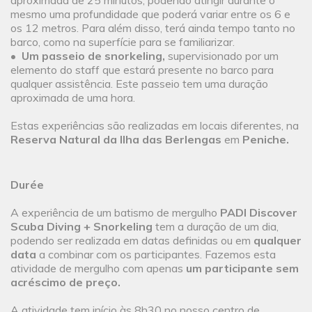
aproximada de 25 minutos, podendo atingir durante o
mesmo uma profundidade que poderá variar entre os 6 e
os 12 metros. Para além disso, terá ainda tempo tanto no
barco, como na superfície para se familiarizar.
•
Um passeio de snorkeling,
supervisionado por um
elemento do staff que estará presente no barco para
qualquer assistência. Este passeio tem uma duração
aproximada de uma hora.
Estas experiências são realizadas em locais diferentes, na
Reserva Natural da Ilha das Berlengas
em
Peniche.
Durée
A experiência de um batismo de mergulho
PADI Discover
Scuba Diving + Snorkeling
tem a duração de um dia,
podendo ser realizada em datas definidas ou em
qualquer
data
a combinar com os participantes. Fazemos esta
atividade de mergulho com apenas
um participante sem
acréscimo de preço.
A atividade tem início às 8h30 no nosso centro de