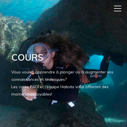
COURS
Vous voulez apprendre à plonger ou à augmenter vos
connaissances et techniques?
Les cours PADI et l'équipe Haliotis vous offriront des
moments incroyables!