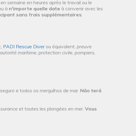
n semaine en heures après le travail ou le
 ou à
n'importe quelle date
à convenir avec les
icipant sans frais supplémentaires
.
t,
PADI Rescue Diver
ou équivalent, preuve
utorité maritime, protection civile, pompiers,
 seguro e todos os mergulhos de mar.
Não terá
ssurance et toutes les plongées en mer.
Vous