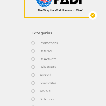
Categorías
Promotions
Referral
ReActivate
Débutants
Avancé
Spécialités
AWARE
Sidemount