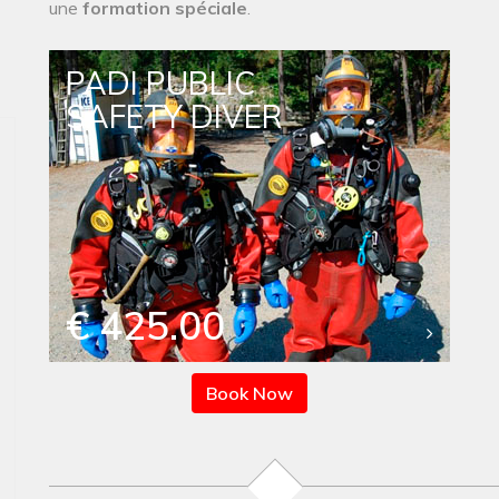
une
formation spéciale
.
PADI PUBLIC
SAFETY DIVER
€ 425.00
Book Now