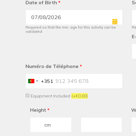
Date of Birth
*
S
Required so that the min. age for this activity can be
Re
validated
E
Numéro de Téléphone
*
+351
Portugal
+351
Equipment Included
(+€0.00)
Height
*
W