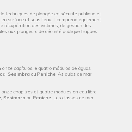
de techniques de plongée en sécurité publique et
en surface et sous l'eau. Il comprend également
e récupération des victimes, de gestion des
les aux plongeurs de sécurité publique frappés
nze capítulos, e quatro módulos de águas
boa
,
Sesimbra
ou
Peniche
. As aulas de mar
nze chapitres et quatre modules en eau libre.
e
,
Sesimbra
ou
Peniche
. Les classes de mer