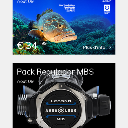
Août 09
€ 34
99
Plus d'info
Pack Regulador MBS
Août 09