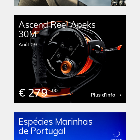
Ascend Reel Apeks
30M
Août 09
€ 279
00
Plus d'info
Espécies Marinhas
de Portugal