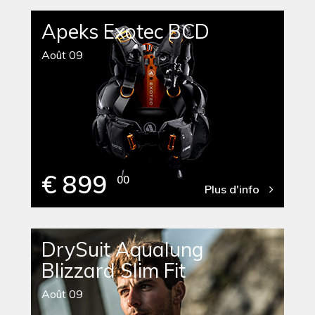
Apeks Exotec BCD
Août 09
€ 899
00
Plus d'info
DrySuit Aqualung
Blizzard Slim Fit
Août 09