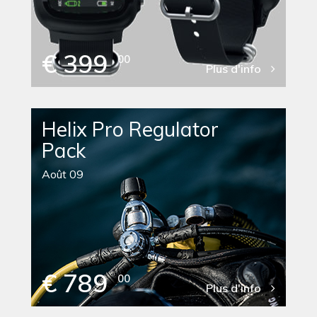
€ 399
00
Plus d'info
Helix Pro Regulator
Pack
Août 09
€ 789
00
Plus d'info