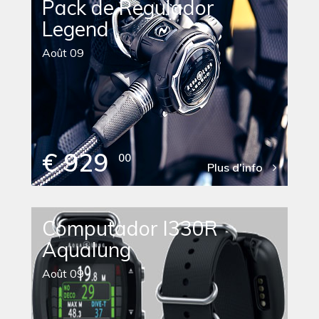
Pack de Regulador
Legend
Août 09
€ 929
00
Plus d'info
Computador I330R
Aqualung
Août 09