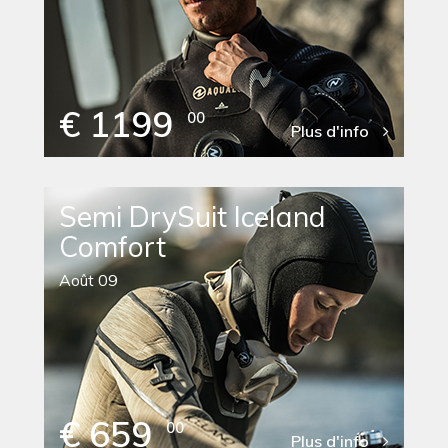
€ 1199
00
Plus d'info
Semi DrySuit Iceland
Comfort
Août 09
€ 659
00
Plus d'info